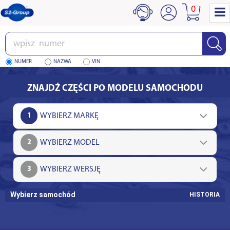
0
Wpisz
numer
NUMER
NAZWA
VIN
ZNAJDŹ CZĘŚCI PO MODELU SAMOCHODU
1
2
3
Wybierz samochód
HISTORIA