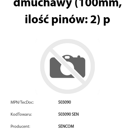
dmuchawy (100mm,
ilość pinów: 2) p
MPN/TecDoc:
503090
KodTowaru:
503090 SEN
Producent:
SENCOM