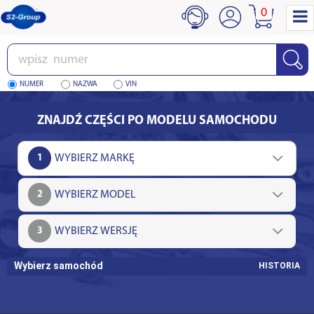
0
Wpisz
numer
NUMER
NAZWA
VIN
ZNAJDŹ CZĘŚCI PO MODELU SAMOCHODU
1
2
3
Wybierz samochód
HISTORIA