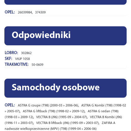
OPEL:
,
26039984
374309
Odpowiedniki
LOBRO:
302862
SKF:
VKJP 1058
TRAKMOTIVE:
50-0609
Samochody osobowe
OPEL:
,
ASTRA G coupe (T98) (2000-03 » 2006-06)
ASTRA G Kombi (T98) (1998-02
,
,
» 2005-07)
ASTRA G liftback (T98) (1998-02 » 2009-12)
ASTRA G sedan (T98)
,
,
(1998-03 » 2009-12)
VECTRA B (J96) (1995-09 » 2004-07)
VECTRA B Kombi (J96)
,
,
(1996-11 » 2003-07)
VECTRA B liftback (J96) (1995-09 » 2003-07)
ZAFIRA A
nadwozie wielkoprzestrzenne (MPV) (T98) (1999-04 » 2006-06)