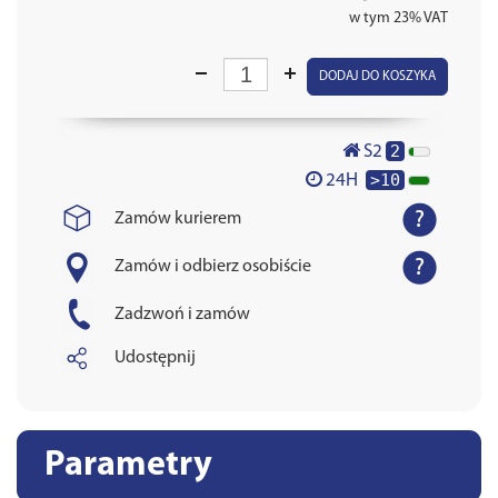
w tym 23% VAT
DODAJ DO KOSZYKA
2
S2
>10
24H
Zamów kurierem
Zamów i odbierz osobiście
Zadzwoń i zamów
Udostępnij
Parametry