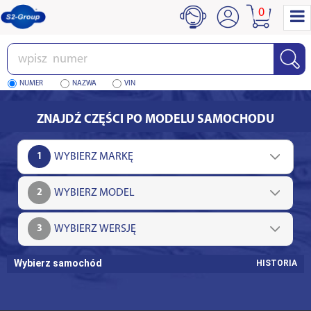
0
Wpisz
numer
NUMER
NAZWA
VIN
ZNAJDŹ CZĘŚCI PO MODELU SAMOCHODU
1
2
3
Wybierz samochód
HISTORIA