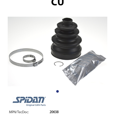
CU
MPN/TecDoc:
20638