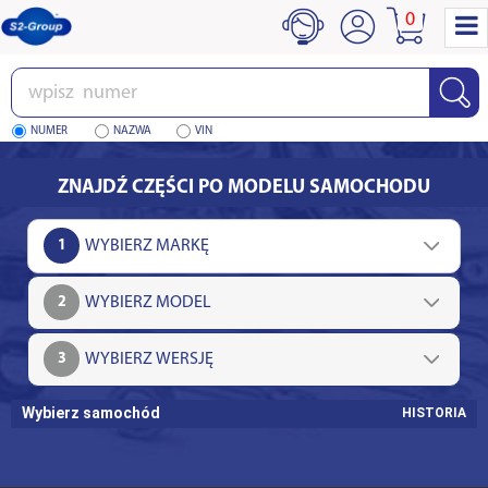
0
Wpisz
numer
NUMER
NAZWA
VIN
ZNAJDŹ CZĘŚCI PO MODELU SAMOCHODU
1
2
3
Wybierz samochód
HISTORIA