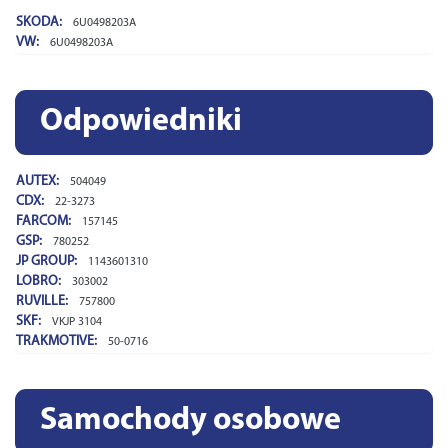
SKODA:
6U0498203A
VW:
6U0498203A
Odpowiedniki
AUTEX:
504049
CDX:
22-3273
FARCOM:
157145
GSP:
780252
JP GROUP:
1143601310
LOBRO:
303002
RUVILLE:
757800
SKF:
VKJP 3104
TRAKMOTIVE:
50-0716
Samochody osobowe