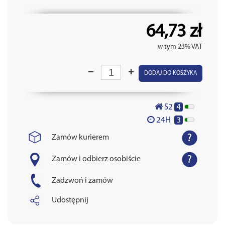
64,73 zł
w tym 23% VAT
DODAJ DO KOSZYKA
4
S2
3
24H
Zamów kurierem
Zamów i odbierz osobiście
Zadzwoń i zamów
Udostępnij