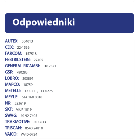
Odpowiedniki
AUTEX:
504013
CDX:
22-1536
FARCOM:
157518
FEBI BILSTEIN:
27405
GENERAL RICAMBI:
TK12371
GSP:
780283
LOBRO:
303891
MAPCO:
18759
METELLI:
,
13-0211
13-0275
MEYLE:
614 160 0010
NK:
523619
SKF:
VKJP 1019
SWAG:
40 92 7405
TRAKMOTIVE:
50-0633
TRISCAN:
8540 24810
VAICO:
VA40-0724