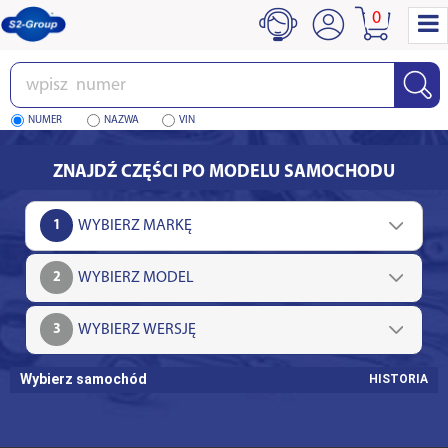
0
Wpisz
numer
NUMER
NAZWA
VIN
ZNAJDŹ CZĘŚCI PO MODELU SAMOCHODU
1
2
3
Wybierz samochód
HISTORIA