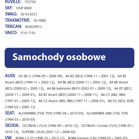
RUVILLE:
755756
SKF:
VKJP 8069
SWAG:
30 93 8331
TRAKMOTIVE:
50-0080
TRISCAN:
854029912
VAICO:
V10-7192
Samochody osobowe
AUDI:
,
,
A3 (8L1) (1996-09 » 2006-09)
A4 B5 (8D2) (1994-11 » 2001-12)
A4 B5
,
,
Avant (8D5) (1994-11 » 2002-12)
A4 B6 (8E2) (2000-11 » 2005-12)
A4 B6 Avant
,
,
(8E5) (2000-02 » 2005-12)
A4 B6 kabriolet (8H7) (2002-01 » 2009-12)
A4 B7 (8EC)
,
,
(2004-11 » 2009-01)
A4 B7 Avant (8ED) (2004-11 » 2008-11)
A6 C5 (4B2, 4B4)
,
,
(1997-01 » 2005-12)
A6 C5 Avant (4B5, 4B6) (1997-11 » 2006-01)
A8 D2 (4D2, 4D8)
(1994-03 » 2005-12)
SEAT:
,
ALHAMBRA (7V8, 7V9) (1996-04 » 2010-03)
ALHAMBRA VAN (7V8, 7V9)
(1996-03 » 2010-03)
SKODA:
,
OCTAVIA I (1U2) (1996-09 » 2010-12)
OCTAVIA I Combi (1U5) (1998-07 »
,
2010-12)
SUPERB I (3U4) (2001-12 » 2008-03)
VW:
,
,
BORA I (1J2) (1998-10 » 2013-12)
BORA Variant (1J6) (1999-05 » 2005-05)