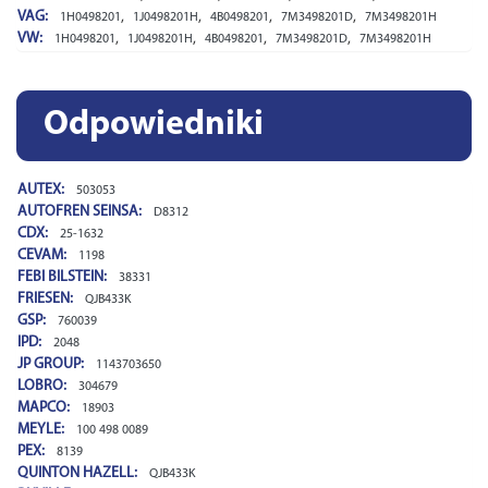
VAG:
,
,
,
,
1H0498201
1J0498201H
4B0498201
7M3498201D
7M3498201H
VW:
,
,
,
,
1H0498201
1J0498201H
4B0498201
7M3498201D
7M3498201H
Odpowiedniki
AUTEX:
503053
AUTOFREN SEINSA:
D8312
CDX:
25-1632
CEVAM:
1198
FEBI BILSTEIN:
38331
FRIESEN:
QJB433K
GSP:
760039
IPD:
2048
JP GROUP:
1143703650
LOBRO:
304679
MAPCO:
18903
MEYLE:
100 498 0089
PEX:
8139
QUINTON HAZELL:
QJB433K