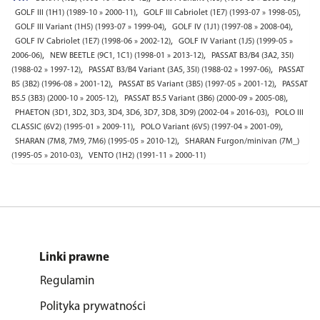
,
,
GOLF III (1H1) (1989-10 » 2000-11)
GOLF III Cabriolet (1E7) (1993-07 » 1998-05)
,
,
GOLF III Variant (1H5) (1993-07 » 1999-04)
GOLF IV (1J1) (1997-08 » 2008-04)
,
GOLF IV Cabriolet (1E7) (1998-06 » 2002-12)
GOLF IV Variant (1J5) (1999-05 »
,
,
2006-06)
NEW BEETLE (9C1, 1C1) (1998-01 » 2013-12)
PASSAT B3/B4 (3A2, 35I)
,
,
(1988-02 » 1997-12)
PASSAT B3/B4 Variant (3A5, 35I) (1988-02 » 1997-06)
PASSAT
,
,
B5 (3B2) (1996-08 » 2001-12)
PASSAT B5 Variant (3B5) (1997-05 » 2001-12)
PASSAT
,
,
B5.5 (3B3) (2000-10 » 2005-12)
PASSAT B5.5 Variant (3B6) (2000-09 » 2005-08)
,
PHAETON (3D1, 3D2, 3D3, 3D4, 3D6, 3D7, 3D8, 3D9) (2002-04 » 2016-03)
POLO III
,
,
CLASSIC (6V2) (1995-01 » 2009-11)
POLO Variant (6V5) (1997-04 » 2001-09)
,
SHARAN (7M8, 7M9, 7M6) (1995-05 » 2010-12)
SHARAN Furgon/minivan (7M_)
,
(1995-05 » 2010-03)
VENTO (1H2) (1991-11 » 2000-11)
Linki prawne
Regulamin
Polityka prywatności