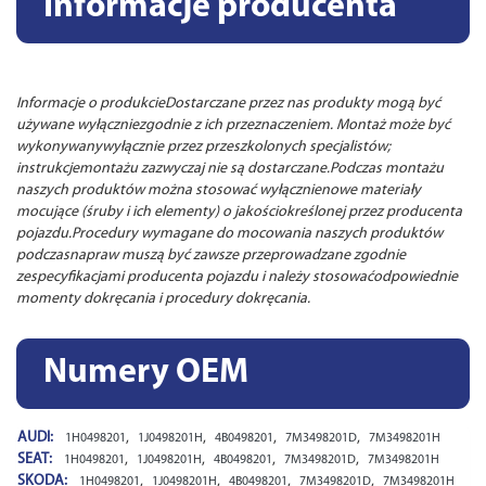
Informacje producenta
Informacje o produkcieDostarczane przez nas produkty mogą być
używane wyłączniezgodnie z ich przeznaczeniem. Montaż może być
wykonywanywyłącznie przez przeszkolonych specjalistów;
instrukcjemontażu zazwyczaj nie są dostarczane.Podczas montażu
naszych produktów można stosować wyłącznienowe materiały
mocujące (śruby i ich elementy) o jakościokreślonej przez producenta
pojazdu.Procedury wymagane do mocowania naszych produktów
podczasnapraw muszą być zawsze przeprowadzane zgodnie
zespecyfikacjami producenta pojazdu i należy stosowaćodpowiednie
momenty dokręcania i procedury dokręcania.
Numery OEM
AUDI:
,
,
,
,
1H0498201
1J0498201H
4B0498201
7M3498201D
7M3498201H
SEAT:
,
,
,
,
1H0498201
1J0498201H
4B0498201
7M3498201D
7M3498201H
SKODA:
,
,
,
,
1H0498201
1J0498201H
4B0498201
7M3498201D
7M3498201H