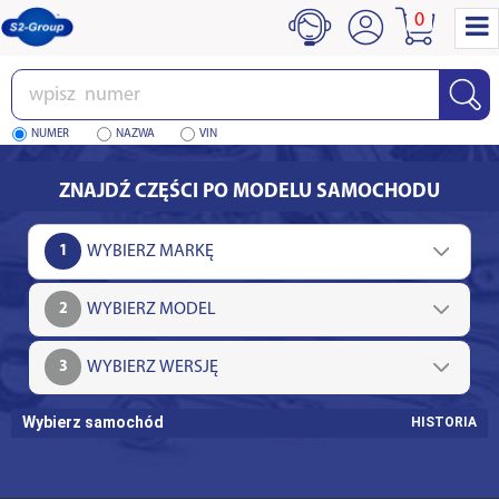
0
Wpisz
numer
NUMER
NAZWA
VIN
ZNAJDŹ CZĘŚCI PO MODELU SAMOCHODU
1
2
3
Wybierz samochód
HISTORIA