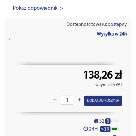
Pokaż odpowiedniki >
Dostępność towaru:
dostępny
Wysyłka w 24h
'
138,26 zł
w tym 23% VAT
DODAJ DO KOSZYKA
0
S2
>10
24H