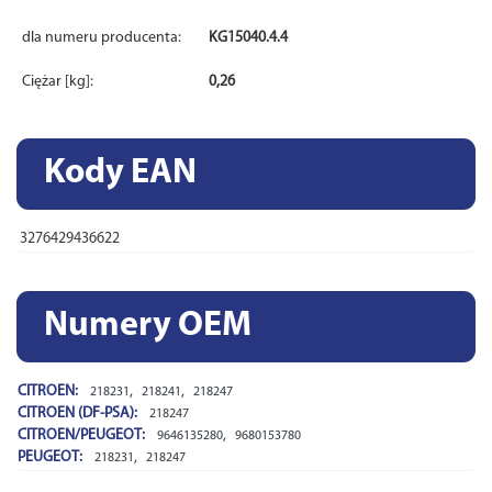
dla numeru producenta:
KG15040.4.4
Ciężar [kg]:
0,26
Kody EAN
3276429436622
Numery OEM
CITROEN:
,
,
218231
218241
218247
CITROEN (DF-PSA):
218247
CITROEN/PEUGEOT:
,
9646135280
9680153780
PEUGEOT:
,
218231
218247