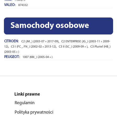
VALEO:
874332
Samochody osobowe
CITROEN:
,
C2 (JM_) (2003-07 » 2017-09)
C2 ENTERPRISE (JG_) (2003-11 » 2009-
,
,
,
12)
C3 I (FC_, FN_) (2002-02 » 2013-12)
C3 II (SC_) (2009-09 » )
C3 Pluriel (HB_)
(2003-05 » )
PEUGEOT:
1007 (KM_) (2005-04 » )
Linki prawne
Regulamin
Polityka prywatności