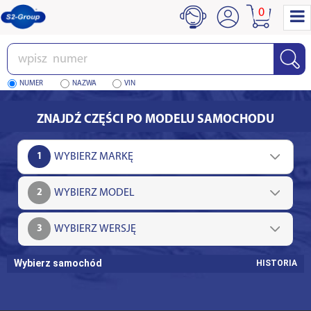
0
Wpisz
numer
NUMER
NAZWA
VIN
ZNAJDŹ CZĘŚCI PO MODELU SAMOCHODU
1
2
3
Wybierz samochód
HISTORIA