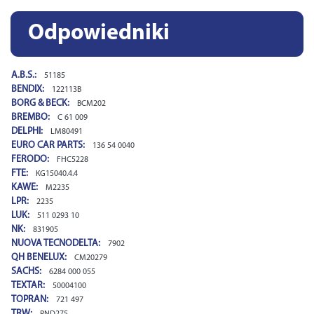
Odpowiedniki
A.B.S.:
51185
BENDIX:
122113B
BORG & BECK:
BCM202
BREMBO:
C 61 009
DELPHI:
LM80491
EURO CAR PARTS:
136 54 0040
FERODO:
FHC5228
FTE:
KG15040.4.4
KAWE:
M2235
LPR:
2235
LUK:
511 0293 10
NK:
831905
NUOVA TECNODELTA:
7902
QH BENELUX:
CM20279
SACHS:
6284 000 055
TEXTAR:
50004100
TOPRAN:
721 497
TRW:
PND275