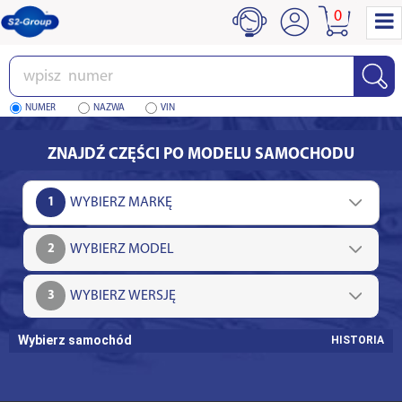
0
Wpisz
numer
NUMER
NAZWA
VIN
ZNAJDŹ CZĘŚCI PO MODELU SAMOCHODU
1
2
3
Wybierz samochód
HISTORIA