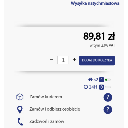
Wysyłka natychmiastowa
89,81 zł
w tym 23% VAT
DODAJ DO KOSZYKA
4
S2
0
24H
Zamów kurierem
Zamów i odbierz osobiście
Zadzwoń i zamów