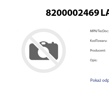
8200002469
L
MPN/TecDoc:
KodTowaru:
Producent:
Opis:
Pokaż odp