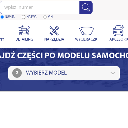
Wpisz
numer
NUMER
NAZWA
VIN
YNY
DETAILING
NARZĘDZIA
WYCIERACZKI
AKCESORI
JDŹ CZĘŚCI PO MODELU SAMOC
2