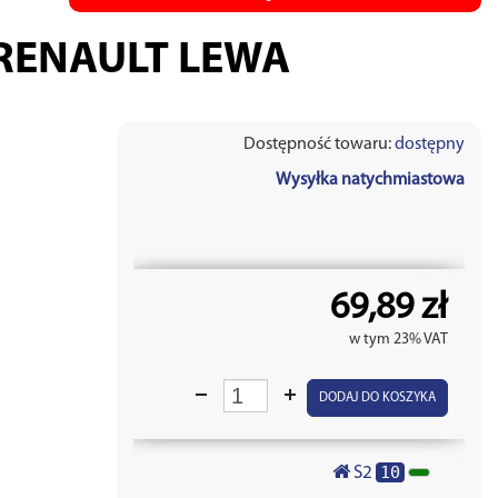
RENAULT LEWA
Dostępność towaru:
dostępny
Wysyłka natychmiastowa
69,89 zł
w tym 23% VAT
DODAJ DO KOSZYKA
10
S2