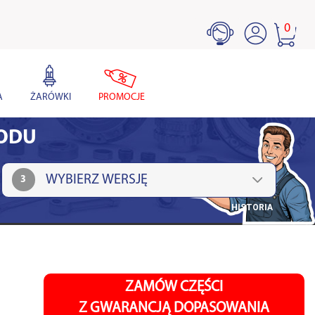
0
A
ŻARÓWKI
PROMOCJE
HODU
3
HISTORIA
ZAMÓW CZĘŚCI
Z GWARANCJĄ DOPASOWANIA