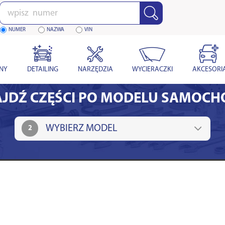
Wpisz
numer
NUMER
NAZWA
VIN
YNY
DETAILING
NARZĘDZIA
WYCIERACZKI
AKCESORI
JDŹ CZĘŚCI PO MODELU SAMOC
2