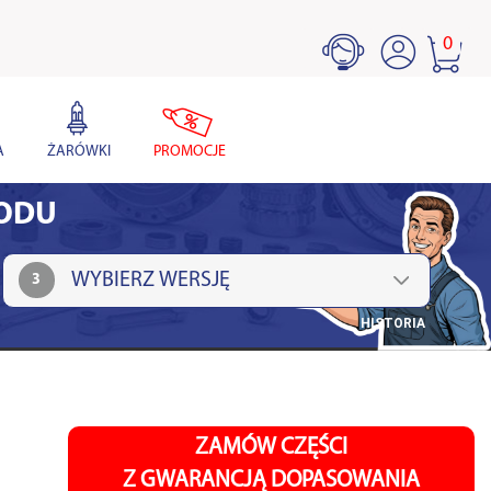
0
A
ŻARÓWKI
PROMOCJE
HODU
3
HISTORIA
ZAMÓW CZĘŚCI
Z GWARANCJĄ DOPASOWANIA