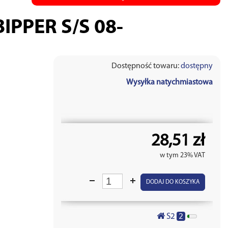
PPER S/S 08-
Dostępność towaru:
dostępny
Wysyłka natychmiastowa
28,51 zł
w tym 23% VAT
DODAJ DO KOSZYKA
2
S2