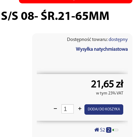
S/S 08- ŚR.21-65MM
Dostępność towaru:
dostępny
Wysyłka natychmiastowa
21,65 zł
w tym 23% VAT
DODAJ DO KOSZYKA
2
S2