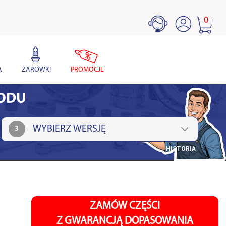
0
A
ŻARÓWKI
PROMOCJE
HODU
3
HISTORIA
ZAMÓW CZĘŚCI
Z GWARANCJĄ DOPASOWANIA