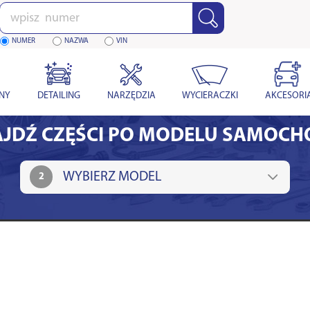
Wpisz
numer
NUMER
NAZWA
VIN
YNY
DETAILING
NARZĘDZIA
WYCIERACZKI
AKCESORI
JDŹ CZĘŚCI PO MODELU SAMOC
2