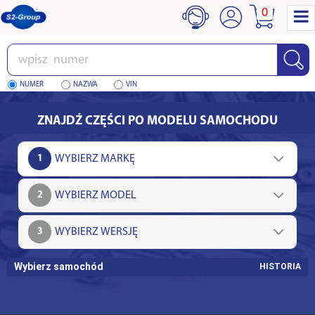
0
Wpisz
numer
NUMER
NAZWA
VIN
ZNAJDŹ CZĘŚCI PO MODELU SAMOCHODU
1
2
3
Wybierz samochód
HISTORIA