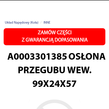
Układ Napędowy (Koła)
INNE
ZAMÓW CZĘŚCI
Z GWARANCJĄ DOPASOWANIA
A0003301385
OSŁONA
PRZEGUBU WEW.
99X24X57