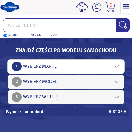
0
Wpisz
numer
NUMER
NAZWA
VIN
ZNAJDŹ CZĘŚCI PO MODELU SAMOCHODU
1
2
3
Wybierz samochód
HISTORIA