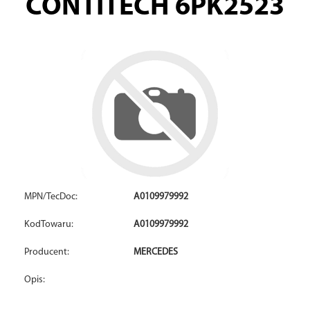
CONTITECH 6PK2523
MPN/TecDoc:
A0109979992
KodTowaru:
A0109979992
Producent:
MERCEDES
Opis: