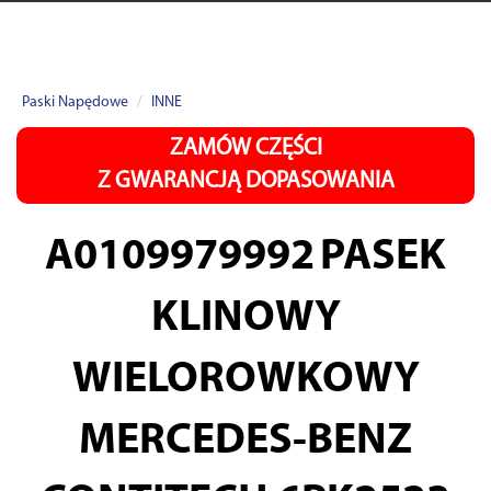
Paski Napędowe
INNE
ZAMÓW CZĘŚCI
Z GWARANCJĄ DOPASOWANIA
A0109979992
PASEK
KLINOWY
WIELOROWKOWY
MERCEDES-BENZ