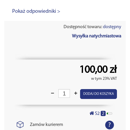
Pokaż odpowiedniki >
Dostępność towaru:
dostępny
Wysyłka natychmiastowa
100,00 zł
w tym 23% VAT
DODAJ DO KOSZYKA
2
S2
Zamów kurierem