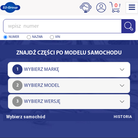
0
Wpisz
numer
NUMER
NAZWA
VIN
ZNAJDŹ CZĘŚCI PO MODELU SAMOCHODU
1
2
3
Wybierz samochód
HISTORIA