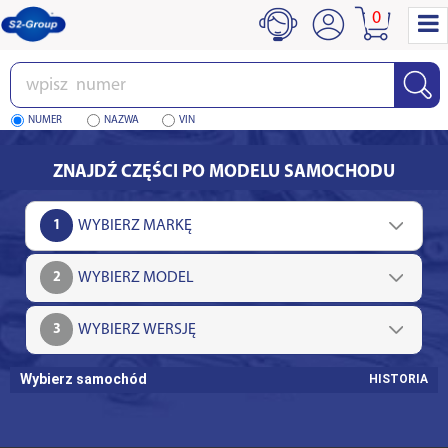
0
Wpisz
numer
NUMER
NAZWA
VIN
ZNAJDŹ CZĘŚCI PO MODELU SAMOCHODU
1
2
3
Wybierz samochód
HISTORIA