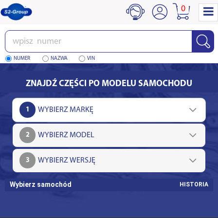
0
Wpisz
numer
NUMER
NAZWA
VIN
ZNAJDŹ CZĘŚCI PO MODELU SAMOCHODU
1
2
3
Wybierz samochód
HISTORIA