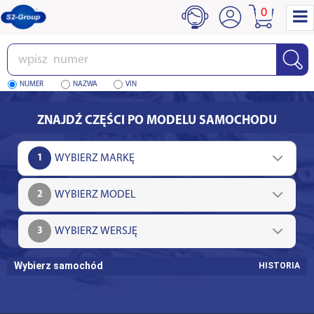
0
Wpisz
numer
NUMER
NAZWA
VIN
ZNAJDŹ CZĘŚCI PO MODELU SAMOCHODU
1
2
3
Wybierz samochód
HISTORIA