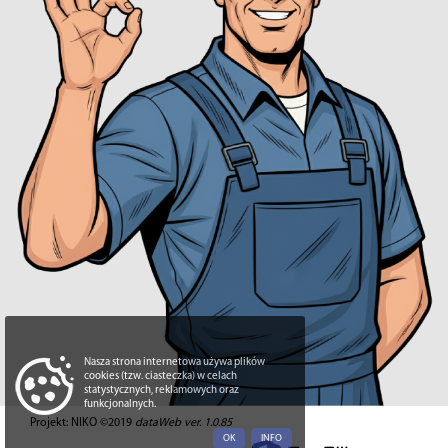
Nasza strona internetowa używa plików
cookies (tzw. ciasteczka) w celach
statystycznych, reklamowych oraz
funkcjonalnych.
Projekt: NIKO ©2019
dataWeb ver. 1.0.85
OK
INFO