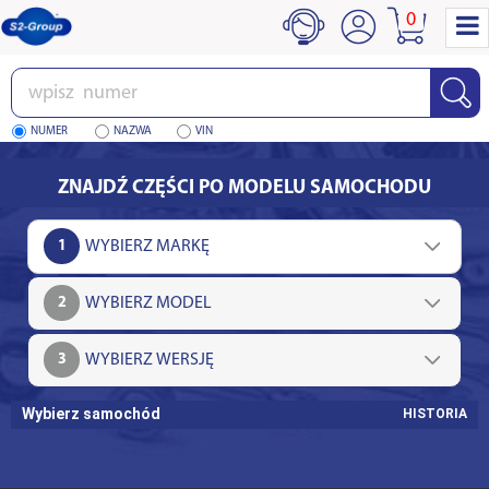
0
Wpisz
numer
NUMER
NAZWA
VIN
ZNAJDŹ CZĘŚCI PO MODELU SAMOCHODU
1
2
3
Wybierz samochód
HISTORIA