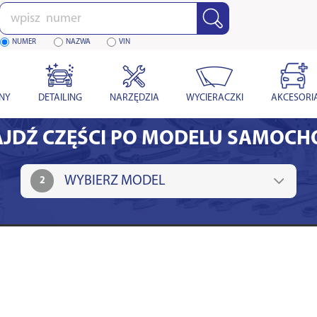
Wpisz
numer
NUMER
NAZWA
VIN
YNY
DETAILING
NARZĘDZIA
WYCIERACZKI
AKCESORI
JDŹ CZĘŚCI PO MODELU SAMOC
2