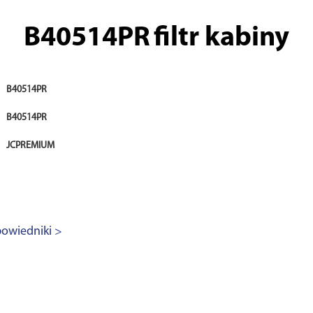
B40514PR
filtr kabiny
B40514PR
B40514PR
JCPREMIUM
owiedniki >