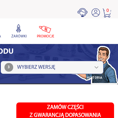
0
A
ŻARÓWKI
PROMOCJE
HODU
3
HISTORIA
ZAMÓW CZĘŚCI
Z GWARANCJĄ DOPASOWANIA