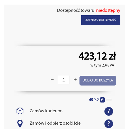
Dostępność towaru:
niedostępny
ZAPYTAJ O DOSTĘPNOŚĆ
423,12 zł
w tym 23% VAT
DODAJ DO KOSZYKA
0
S2
Zamów kurierem
Zamów i odbierz osobiście