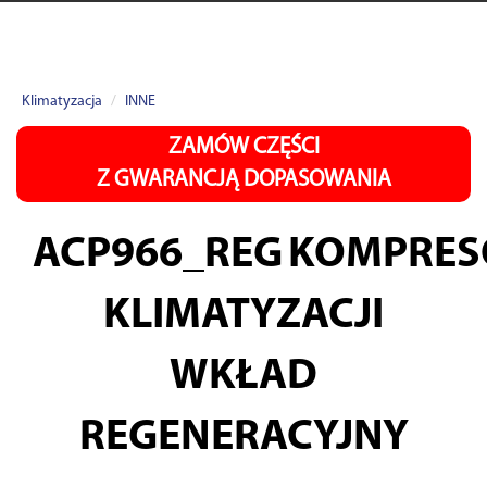
Klimatyzacja
INNE
ZAMÓW CZĘŚCI
Z GWARANCJĄ DOPASOWANIA
ACP966_REG
KOMPRES
KLIMATYZACJI
WKŁAD
REGENERACYJNY