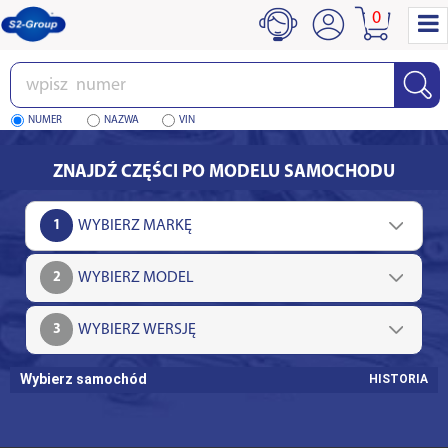
0
Wpisz
numer
NUMER
NAZWA
VIN
ZNAJDŹ CZĘŚCI PO MODELU SAMOCHODU
1
2
3
Wybierz samochód
HISTORIA