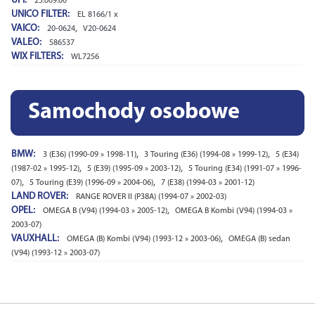
UFI:
25.009.00
UNICO FILTER:
EL 8166/1 x
VAICO:
,
20-0624
V20-0624
VALEO:
586537
WIX FILTERS:
WL7256
Samochody osobowe
BMW:
,
,
3 (E36) (1990-09 » 1998-11)
3 Touring (E36) (1994-08 » 1999-12)
5 (E34)
,
,
(1987-02 » 1995-12)
5 (E39) (1995-09 » 2003-12)
5 Touring (E34) (1991-07 » 1996-
,
,
07)
5 Touring (E39) (1996-09 » 2004-06)
7 (E38) (1994-03 » 2001-12)
LAND ROVER:
RANGE ROVER II (P38A) (1994-07 » 2002-03)
OPEL:
,
OMEGA B (V94) (1994-03 » 2005-12)
OMEGA B Kombi (V94) (1994-03 »
2003-07)
VAUXHALL:
,
OMEGA (B) Kombi (V94) (1993-12 » 2003-06)
OMEGA (B) sedan
(V94) (1993-12 » 2003-07)