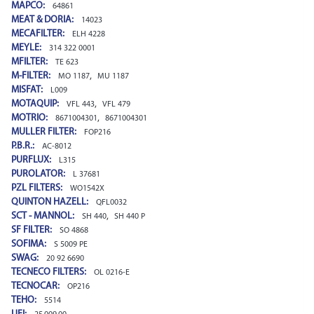
MAPCO:
64861
MEAT & DORIA:
14023
MECAFILTER:
ELH 4228
MEYLE:
314 322 0001
MFILTER:
TE 623
M-FILTER:
,
MO 1187
MU 1187
MISFAT:
L009
MOTAQUIP:
,
VFL 443
VFL 479
MOTRIO:
,
8671004301
8671004301
MULLER FILTER:
FOP216
P.B.R.:
AC-8012
PURFLUX:
L315
PUROLATOR:
L 37681
PZL FILTERS:
WO1542X
QUINTON HAZELL:
QFL0032
SCT - MANNOL:
,
SH 440
SH 440 P
SF FILTER:
SO 4868
SOFIMA:
S 5009 PE
SWAG:
20 92 6690
TECNECO FILTERS:
OL 0216-E
TECNOCAR:
OP216
TEHO:
5514