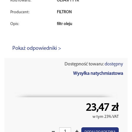
KodTowaru:
OE649/1 FTR
Producent:
FILTRON
Opis:
filtr oleju
Pokaż odpowiedniki >
Dostępność towaru:
dostępny
Wysyłka natychmiastowa
23,47 zł
w tym 23% VAT