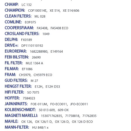
CHAMP:
LC 132
CHAMPION:
,
,
COF100514E
XE 514
XE 514/606
CLEAN FILTERS:
ML 028
COMLINE:
EOF075
COOPERSFIAAM:
,
FA5408
FA5408 ECO
CROSLAND FILTERS:
1049
DELPHI:
FX0189
DR!VE+:
DP1110110192
EUROREPAR:
,
1682288980
E149164
FEBI BILSTEIN:
26690
FIL FILTER:
MLE 1364 A
FILMAR:
EF1086
FRAM:
,
CH5979
CH5979 ECO
GUD FILTERS:
M 27
HENGST FILTER:
,
E12H
E12H D53
HIFI FILTER:
SO 7075
HOFFER:
7584023
JAPANPARTS:
,
,
FOE-011JM
FO-ECO011
JFO-ECO011
KOLBENSCHMIDT:
,
50 013 609
609-OX
MAGNETI MARELLI:
,
,
153071762835
71758818
71762835
MAHLE:
,
,
,
OX 126
OX 126/1 D
OX 126 D
OX 126 D ECO
MANN-FILTER:
HU 848/1 x