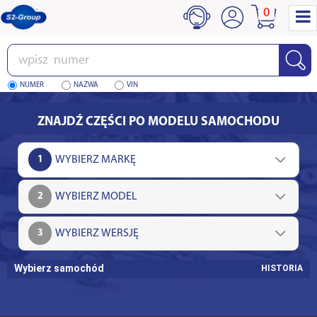
0
Wpisz
numer
NUMER
NAZWA
VIN
ZNAJDŹ CZĘŚCI PO MODELU SAMOCHODU
1
2
3
Wybierz samochód
HISTORIA