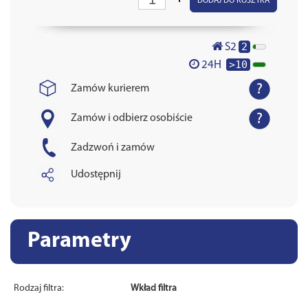
DODAJ DO KOSZYKA
2
S2
>10
24H
Zamów kurierem
Zamów i odbierz osobiście
Zadzwoń i zamów
Udostępnij
Parametry
Rodzaj filtra:
Wkład filtra