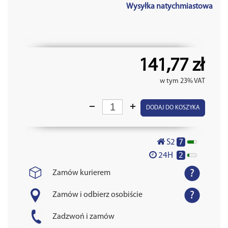
Wysyłka natychmiastowa
141,77 zł
w tym 23% VAT
DODAJ DO KOSZYKA
7
S2
2
24H
Zamów kurierem
Zamów i odbierz osobiście
Zadzwoń i zamów