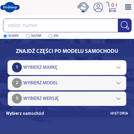
0
Wpisz
numer
NUMER
NAZWA
VIN
ZNAJDŹ CZĘŚCI PO MODELU SAMOCHODU
1
2
3
Wybierz samochód
HISTORIA