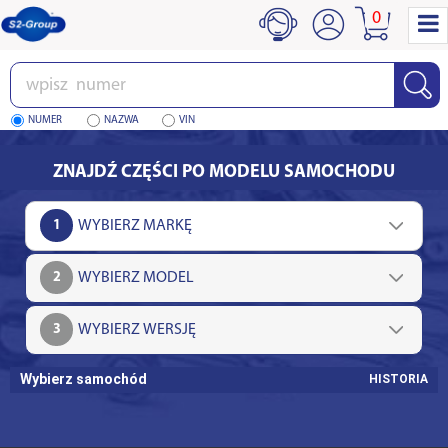
0
Wpisz
numer
NUMER
NAZWA
VIN
ZNAJDŹ CZĘŚCI PO MODELU SAMOCHODU
1
2
3
Wybierz samochód
HISTORIA