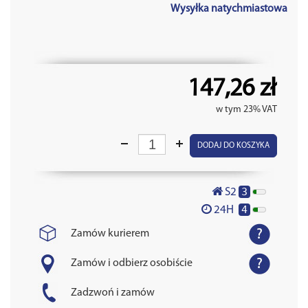
Wysyłka natychmiastowa
147,26 zł
w tym 23% VAT
DODAJ DO KOSZYKA
3
S2
4
24H
Zamów kurierem
Zamów i odbierz osobiście
Zadzwoń i zamów