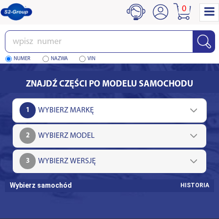
0
Wpisz
numer
NUMER
NAZWA
VIN
ZNAJDŹ CZĘŚCI PO MODELU SAMOCHODU
1
2
3
Wybierz samochód
HISTORIA