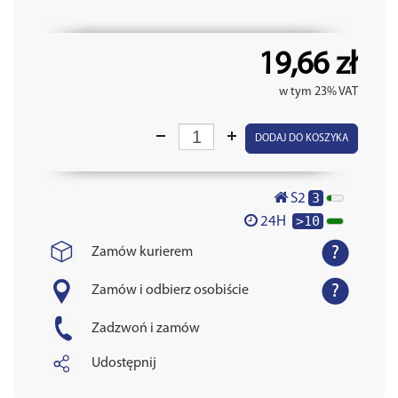
19,66 zł
w tym 23% VAT
DODAJ DO KOSZYKA
3
S2
>10
24H
Zamów kurierem
Zamów i odbierz osobiście
Zadzwoń i zamów
Udostępnij