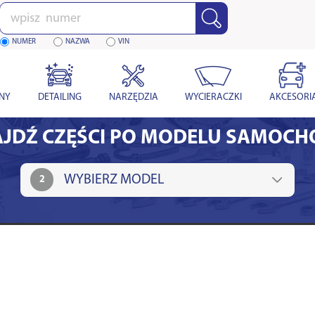
Wpisz
numer
NUMER
NAZWA
VIN
YNY
DETAILING
NARZĘDZIA
WYCIERACZKI
AKCESORI
JDŹ CZĘŚCI PO MODELU SAMOC
2