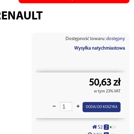
RENAULT
Dostępność towaru:
dostępny
Wysyłka natychmiastowa
50,63 zł
w tym 23% VAT
DODAJ DO KOSZYKA
2
S2