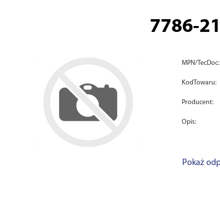
7786-2
MPN/TecDoc:
KodTowaru:
Producent:
Opis:
Pokaż odp