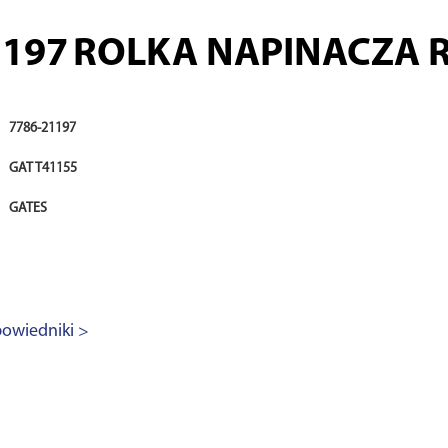
1197
ROLKA NAPINACZA 
7786-21197
GAT T41155
GATES
owiedniki >