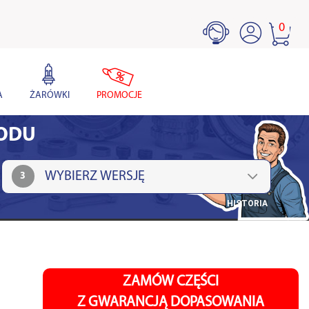
0
A
ŻARÓWKI
PROMOCJE
HODU
3
HISTORIA
ZAMÓW CZĘŚCI
Z GWARANCJĄ DOPASOWANIA