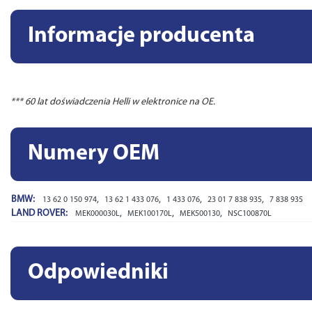
Informacje producenta
*** 60 lat doświadczenia Helli w elektronice na OE.
Numery OEM
BMW:
,
,
,
,
13 62 0 150 974
13 62 1 433 076
1 433 076
23 01 7 838 935
7 838 935
LAND ROVER:
,
,
,
MEK000030L
MEK100170L
MEK500130
NSC100870L
Odpowiedniki