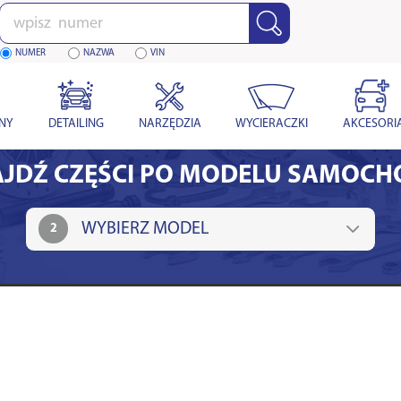
Wpisz
numer
NUMER
NAZWA
VIN
YNY
DETAILING
NARZĘDZIA
WYCIERACZKI
AKCESORI
JDŹ CZĘŚCI PO MODELU SAMOC
2