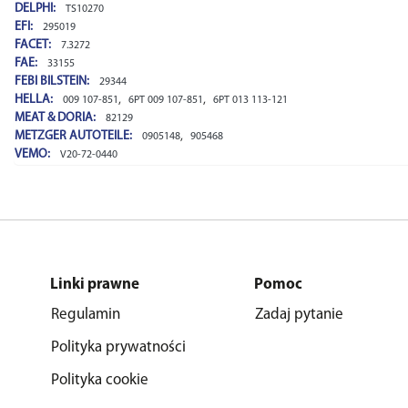
DELPHI:
TS10270
EFI:
295019
FACET:
7.3272
FAE:
33155
FEBI BILSTEIN:
29344
HELLA:
,
,
009 107-851
6PT 009 107-851
6PT 013 113-121
MEAT & DORIA:
82129
METZGER AUTOTEILE:
,
0905148
905468
VEMO:
V20-72-0440
Linki prawne
Pomoc
Regulamin
Zadaj pytanie
Polityka prywatności
Polityka cookie