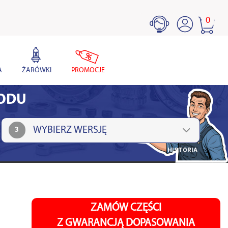
0
A
ŻARÓWKI
PROMOCJE
HODU
3
HISTORIA
ZAMÓW CZĘŚCI
Z GWARANCJĄ DOPASOWANIA