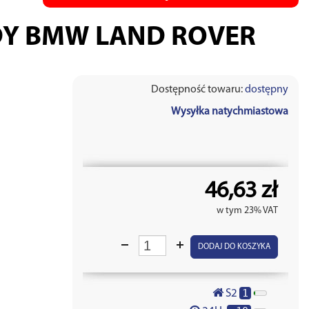
DY BMW LAND ROVER
Dostępność towaru:
dostępny
Wysyłka natychmiastowa
46,63 zł
w tym 23% VAT
DODAJ DO KOSZYKA
1
S2