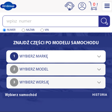
0
Wpisz
numer
NUMER
NAZWA
VIN
ZNAJDŹ CZĘŚCI PO MODELU SAMOCHODU
1
2
3
Wybierz samochód
HISTORIA