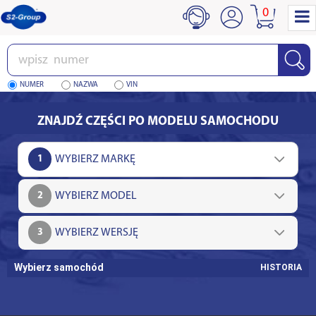
0
Wpisz
numer
NUMER
NAZWA
VIN
ZNAJDŹ CZĘŚCI PO MODELU SAMOCHODU
1
2
3
Wybierz samochód
HISTORIA