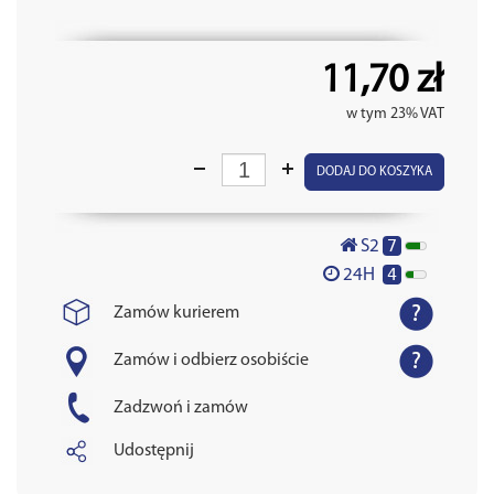
11,70 zł
w tym 23% VAT
DODAJ DO KOSZYKA
7
S2
4
24H
Zamów kurierem
Zamów i odbierz osobiście
Zadzwoń i zamów
Udostępnij