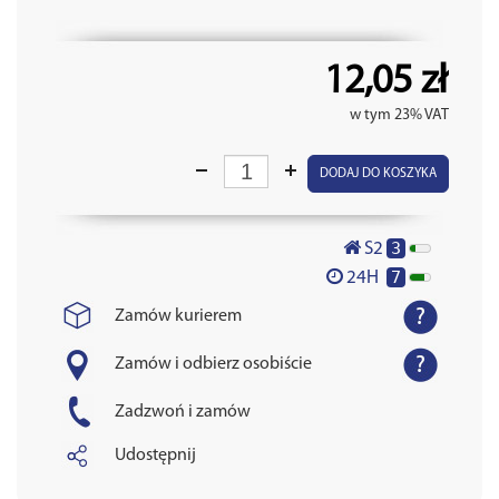
12,05 zł
w tym 23% VAT
DODAJ DO KOSZYKA
3
S2
7
24H
Zamów kurierem
Zamów i odbierz osobiście
Zadzwoń i zamów
Udostępnij