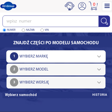
0
Wpisz
numer
NUMER
NAZWA
VIN
ZNAJDŹ CZĘŚCI PO MODELU SAMOCHODU
1
2
3
Wybierz samochód
HISTORIA