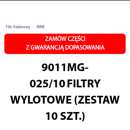
Filtr Kabinowy
INNE
ZAMÓW CZĘŚCI
Z GWARANCJĄ DOPASOWANIA
9011MG-
025/10
FILTRY
WYLOTOWE (ZESTAW
10 SZT.)