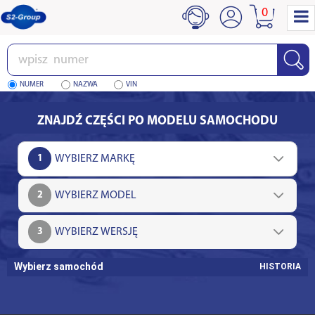
0
Wpisz
numer
NUMER
NAZWA
VIN
ZNAJDŹ CZĘŚCI PO MODELU SAMOCHODU
1
2
3
Wybierz samochód
HISTORIA