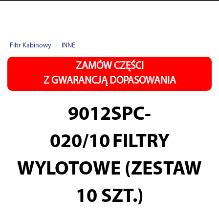
Filtr Kabinowy
INNE
ZAMÓW CZĘŚCI
Z GWARANCJĄ DOPASOWANIA
9012SPC-
020/10
FILTRY
WYLOTOWE (ZESTAW
10 SZT.)