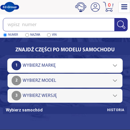
0
Wpisz
numer
NUMER
NAZWA
VIN
ZNAJDŹ CZĘŚCI PO MODELU SAMOCHODU
1
2
3
Wybierz samochód
HISTORIA