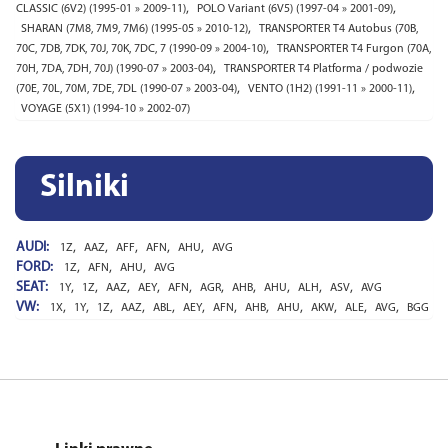
,
,
CLASSIC (6V2) (1995-01 » 2009-11)
POLO Variant (6V5) (1997-04 » 2001-09)
,
SHARAN (7M8, 7M9, 7M6) (1995-05 » 2010-12)
TRANSPORTER T4 Autobus (70B,
,
70C, 7DB, 7DK, 70J, 70K, 7DC, 7 (1990-09 » 2004-10)
TRANSPORTER T4 Furgon (70A,
,
70H, 7DA, 7DH, 70J) (1990-07 » 2003-04)
TRANSPORTER T4 Platforma / podwozie
,
,
(70E, 70L, 70M, 7DE, 7DL (1990-07 » 2003-04)
VENTO (1H2) (1991-11 » 2000-11)
VOYAGE (5X1) (1994-10 » 2002-07)
Silniki
AUDI:
,
,
,
,
,
1Z
AAZ
AFF
AFN
AHU
AVG
FORD:
,
,
,
1Z
AFN
AHU
AVG
SEAT:
,
,
,
,
,
,
,
,
,
,
1Y
1Z
AAZ
AEY
AFN
AGR
AHB
AHU
ALH
ASV
AVG
VW:
,
,
,
,
,
,
,
,
,
,
,
,
1X
1Y
1Z
AAZ
ABL
AEY
AFN
AHB
AHU
AKW
ALE
AVG
BGG