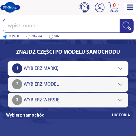
0
Wpisz
numer
NUMER
NAZWA
VIN
ZNAJDŹ CZĘŚCI PO MODELU SAMOCHODU
1
2
3
Wybierz samochód
HISTORIA