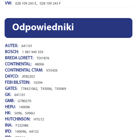
VW:
,
028 109 243 E
028 109 243 F
Odpowiedniki
AUTEX:
641101
BOSCH:
1 987 949 359
BREDA LORETT:
TDI1876
CONTINENTAL:
48006
CONTINENTAL CTAM:
V55426
DAYCO:
ATB2202
FEBI BILSTEIN:
10294
GATES:
,
,
778421062
T43006
T43069
GK:
641101
GMB:
GTB0270
HEPU:
140096
HK:
,
S096
S096U
HUTCHINSON:
HTG72
INA:
F232486
IPD:
,
140096
64132