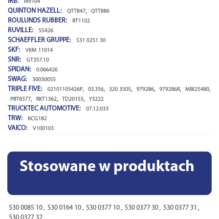
IRB:
IR9104
QUINTON HAZELL:
,
QTT847
QTT886
ROULUNDS RUBBER:
BT1102
RUVILLE:
55426
SCHAEFFLER GRUPPE:
531 0251 30
SKF:
VKM 11014
SNR:
GT357.10
SPIDAN:
0.066426
SWAG:
30030055
TRIPLE FIVE:
,
,
,
,
,
,
02101105426P
03.356
320 3505
979286
979286R
MBI25480
,
,
,
PBT8377
RKT1362
TD20155
Y3222
TRUCKTEC AUTOMOTIVE:
07.12.033
TRW:
KCG182
VAICO:
V100103
Stosowane w produktach
INA
530 0085 10
,
530 0164 10
,
530 0377 10
,
530 0377 30
,
530 0377 31
,
530 0377 32