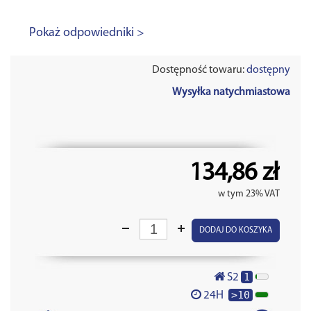
Pokaż odpowiedniki >
Dostępność towaru:
dostępny
Wysyłka natychmiastowa
134,86 zł
w tym 23% VAT
DODAJ DO KOSZYKA
1
S2
>10
24H