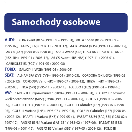
Samochody osobowe
AUDI:
,
80 B4 Avant (8C5) (1991-09 » 1996-01)
80 B4 sedan (8C2) (1991-09 »
,
,
,
1995-07)
A4 B5 (8D2) (1994-11 » 2001-12)
A4 B5 Avant (8D5) (1994-11 » 2002-12)
,
,
A6 C4 (4A2) (1994-06 » 1998-01)
A6 C4 Avant (4A5) (1994-06 » 1998-01)
A6 C5
,
,
(4B2, 4B4) (1997-01 » 2005-12)
A6 C5 Avant (4B5, 4B6) (1997-11 » 2006-01)
CABRIOLET B3 (8G7) (1991-05 » 2000-08)
FORD:
GALAXY I (WGR) (1995-03 » 2006-05)
SEAT:
,
ALHAMBRA (7V8, 7V9) (1996-04 » 2010-03)
CORDOBA (6K1, 6K2) (1993-02
,
,
» 2002-12)
CORDOBA Vario (6K5) (1996-07 » 2002-12)
IBIZA II (6K1) (1993-03 »
,
,
2002-05)
INCA (6K9) (1995-11 » 2003-11)
TOLEDO I (1L2) (1991-01 » 1999-10)
VW:
,
CADDY II Furgon/minivan (9K9A) (1995-11 » 2004-01)
CADDY II nadwozie
,
wielkoprzestrzenne (MPV) (9K9B) (1995-11 » 2004-12)
GOL G3 (1998-09 » 2006-
,
,
09)
GOLF III (1H1) (1989-10 » 2000-11)
GOLF III Cabriolet (1E7) (1993-07 » 1998-
,
,
05)
GOLF III Variant (1H5) (1993-07 » 1999-04)
GOLF IV Cabriolet (1E7) (1998-06
,
,
» 2002-12)
PARATI III Variant (5X5) (1999-05 » )
PASSAT B3/B4 (3A2, 35I) (1988-02 »
,
,
1997-12)
PASSAT B3/B4 Variant (3A5, 35I) (1988-02 » 1997-06)
PASSAT B5 (3B2)
,
,
(1996-08 » 2001-12)
PASSAT B5 Variant (3B5) (1997-05 » 2001-12)
POLO III