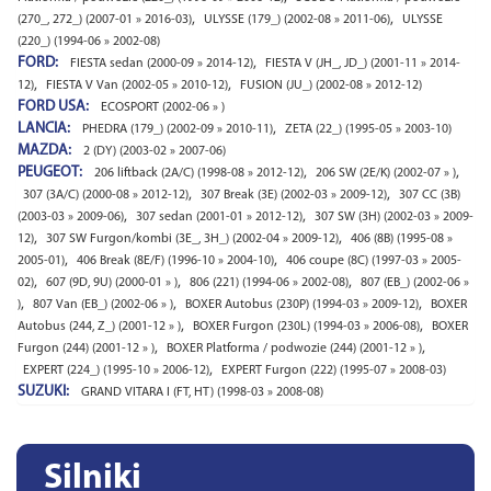
,
,
(270_, 272_) (2007-01 » 2016-03)
ULYSSE (179_) (2002-08 » 2011-06)
ULYSSE
(220_) (1994-06 » 2002-08)
FORD:
,
FIESTA sedan (2000-09 » 2014-12)
FIESTA V (JH_, JD_) (2001-11 » 2014-
,
,
12)
FIESTA V Van (2002-05 » 2010-12)
FUSION (JU_) (2002-08 » 2012-12)
FORD USA:
ECOSPORT (2002-06 » )
LANCIA:
,
PHEDRA (179_) (2002-09 » 2010-11)
ZETA (22_) (1995-05 » 2003-10)
MAZDA:
2 (DY) (2003-02 » 2007-06)
PEUGEOT:
,
,
206 liftback (2A/C) (1998-08 » 2012-12)
206 SW (2E/K) (2002-07 » )
,
,
307 (3A/C) (2000-08 » 2012-12)
307 Break (3E) (2002-03 » 2009-12)
307 CC (3B)
,
,
(2003-03 » 2009-06)
307 sedan (2001-01 » 2012-12)
307 SW (3H) (2002-03 » 2009-
,
,
12)
307 SW Furgon/kombi (3E_, 3H_) (2002-04 » 2009-12)
406 (8B) (1995-08 »
,
,
2005-01)
406 Break (8E/F) (1996-10 » 2004-10)
406 coupe (8C) (1997-03 » 2005-
,
,
,
02)
607 (9D, 9U) (2000-01 » )
806 (221) (1994-06 » 2002-08)
807 (EB_) (2002-06 »
,
,
,
)
807 Van (EB_) (2002-06 » )
BOXER Autobus (230P) (1994-03 » 2009-12)
BOXER
,
,
Autobus (244, Z_) (2001-12 » )
BOXER Furgon (230L) (1994-03 » 2006-08)
BOXER
,
,
Furgon (244) (2001-12 » )
BOXER Platforma / podwozie (244) (2001-12 » )
,
EXPERT (224_) (1995-10 » 2006-12)
EXPERT Furgon (222) (1995-07 » 2008-03)
SUZUKI:
GRAND VITARA I (FT, HT) (1998-03 » 2008-08)
Silniki