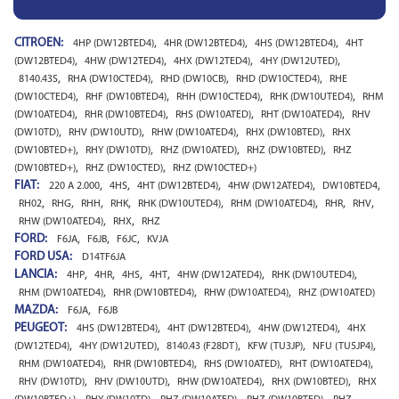
CITROEN:
,
,
,
4HP (DW12BTED4)
4HR (DW12BTED4)
4HS (DW12BTED4)
4HT
,
,
,
,
(DW12BTED4)
4HW (DW12TED4)
4HX (DW12TED4)
4HY (DW12UTED)
,
,
,
,
8140.43S
RHA (DW10CTED4)
RHD (DW10CB)
RHD (DW10CTED4)
RHE
,
,
,
,
(DW10CTED4)
RHF (DW10BTED4)
RHH (DW10CTED4)
RHK (DW10UTED4)
RHM
,
,
,
,
(DW10ATED4)
RHR (DW10BTED4)
RHS (DW10ATED)
RHT (DW10ATED4)
RHV
,
,
,
,
(DW10TD)
RHV (DW10UTD)
RHW (DW10ATED4)
RHX (DW10BTED)
RHX
,
,
,
,
(DW10BTED+)
RHY (DW10TD)
RHZ (DW10ATED)
RHZ (DW10BTED)
RHZ
,
,
(DW10BTED+)
RHZ (DW10CTED)
RHZ (DW10CTED+)
FIAT:
,
,
,
,
,
220 A 2.000
4HS
4HT (DW12BTED4)
4HW (DW12ATED4)
DW10BTED4
,
,
,
,
,
,
,
,
RH02
RHG
RHH
RHK
RHK (DW10UTED4)
RHM (DW10ATED4)
RHR
RHV
,
,
RHW (DW10ATED4)
RHX
RHZ
FORD:
,
,
,
F6JA
F6JB
F6JC
KVJA
FORD USA:
D14TF6JA
LANCIA:
,
,
,
,
,
,
4HP
4HR
4HS
4HT
4HW (DW12ATED4)
RHK (DW10UTED4)
,
,
,
RHM (DW10ATED4)
RHR (DW10BTED4)
RHW (DW10ATED4)
RHZ (DW10ATED)
MAZDA:
,
F6JA
F6JB
PEUGEOT:
,
,
,
4HS (DW12BTED4)
4HT (DW12BTED4)
4HW (DW12TED4)
4HX
,
,
,
,
,
(DW12TED4)
4HY (DW12UTED)
8140.43 (F28DT)
KFW (TU3JP)
NFU (TU5JP4)
,
,
,
,
RHM (DW10ATED4)
RHR (DW10BTED4)
RHS (DW10ATED)
RHT (DW10ATED4)
,
,
,
,
RHV (DW10TD)
RHV (DW10UTD)
RHW (DW10ATED4)
RHX (DW10BTED)
RHX