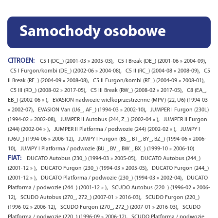
Samochody osobowe
CITROEN:
,
,
C5 I (DC_) (2001-03 » 2005-03)
C5 I Break (DE_) (2001-06 » 2004-09)
,
,
C5 I Furgon/kombi (DE_) (2002-06 » 2004-08)
C5 II (RC_) (2004-08 » 2008-09)
C5
,
,
II Break (RE_) (2004-09 » 2008-08)
C5 II Furgon/kombi (RE_) (2004-09 » 2008-01)
,
,
C5 III (RD_) (2008-02 » 2017-05)
C5 III Break (RW_) (2008-02 » 2017-05)
C8 (EA_,
,
EB_) (2002-06 » )
EVASION nadwozie wielkoprzestrzenne (MPV) (22, U6) (1994-03
,
,
» 2002-07)
EVASION Van (U6_, AF_) (1994-03 » 2002-10)
JUMPER I Furgon (230L)
,
,
(1994-02 » 2002-08)
JUMPER II Autobus (244, Z_) (2002-04 » )
JUMPER II Furgon
,
,
(244) (2002-04 » )
JUMPER II Platforma / podwozie (244) (2002-02 » )
JUMPY I
,
(U6U_) (1994-06 » 2006-12)
JUMPY I Furgon (BS_, BT_, BY_, BZ_) (1994-06 » 2006-
,
10)
JUMPY I Platforma / podwozie (BU_, BV_, BW_, BX_) (1999-10 » 2006-10)
FIAT:
,
DUCATO Autobus (230_) (1994-03 » 2005-05)
DUCATO Autobus (244_)
,
,
(2001-12 » )
DUCATO Furgon (230_) (1994-03 » 2005-05)
DUCATO Furgon (244_)
,
,
(2001-12 » )
DUCATO Platforma / podwozie (230_) (1994-03 » 2002-04)
DUCATO
,
Platforma / podwozie (244_) (2001-12 » )
SCUDO Autobus (220_) (1996-02 » 2006-
,
,
12)
SCUDO Autobus (270_, 272_) (2007-01 » 2016-03)
SCUDO Furgon (220_)
,
,
(1996-02 » 2006-12)
SCUDO Furgon (270_, 272_) (2007-01 » 2016-03)
SCUDO
,
Platforma / podwozie (220_) (1996-09 » 2006-12)
SCUDO Platforma / podwozie