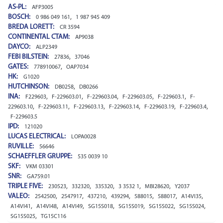
AS-PL:
AFP3005
BOSCH:
,
0 986 049 161
1 987 945 409
BREDA LORETT:
CR 3594
CONTINENTAL CTAM:
AP9038
DAYCO:
ALP2349
FEBI BILSTEIN:
,
27836
37046
GATES:
,
778910067
OAP7034
HK:
G1020
HUTCHINSON:
,
DB0258
DB0266
INA:
,
,
,
,
,
F229603
F-229603.01
F-229603.04
F-229603.05
F-229603.1
F-
,
,
,
,
,
,
229603.10
F-229603.11
F-229603.13
F-229603.14
F-229603.19
F-229603.4
F-229603.5
IPD:
121020
LUCAS ELECTRICAL:
LOPA0028
RUVILLE:
56646
SCHAEFFLER GRUPPE:
535 0039 10
SKF:
VKM 03301
SNR:
GA759.01
TRIPLE FIVE:
,
,
,
,
,
230523
332320
335320
3 3532 1
MBI28620
Y2037
VALEO:
,
,
,
,
,
,
,
2542500
2547917
437210
439294
588015
588017
A14VI35
,
,
,
,
,
,
,
A14VI41
A14VI48
A14VI49
SG15S018
SG15S019
SG15S022
SG15S024
,
SG15S025
TG15C116