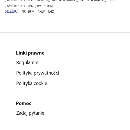
,
,
,
,
(DW10BTED+)
RHY (DW10TD)
RHZ (DW10ATED)
RHZ (DW10BTED)
RHZ
,
(DW10BTED+)
RHZ (DW10CTED)
SUZUKI:
,
,
,
RF
RFM
RHW
RHZ
Linki prawne
Regulamin
Polityka prywatności
Polityka cookie
Pomoc
Zadaj pytanie