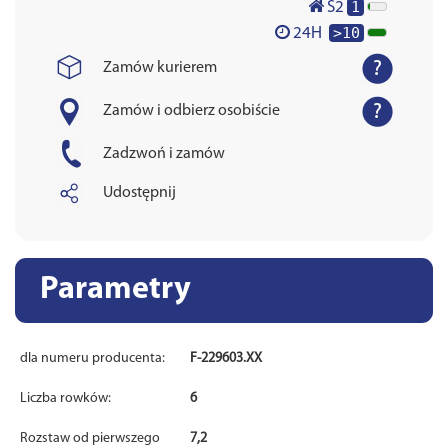
1
S2
>10
24H
Zamów kurierem
Zamów i odbierz osobiście
Zadzwoń i zamów
Udostępnij
Parametry
dla numeru producenta:
F-229603.XX
Liczba rowków:
6
Rozstaw od pierwszego
7,2