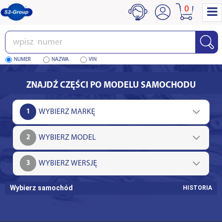
0
Wpisz
numer
NUMER
NAZWA
VIN
ZNAJDŹ CZĘŚCI PO MODELU SAMOCHODU
1
2
3
Wybierz samochód
HISTORIA