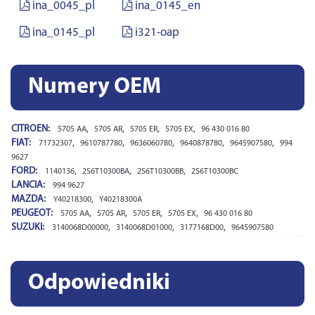
ina_0045_pl
ina_0145_en
ina_0145_pl
i321-oap
Numery OEM
CITROEN:
,
,
,
,
5705 AA
5705 AR
5705 ER
5705 EX
96 430 016 80
FIAT:
,
,
,
,
,
71732307
9610787780
9636060780
9640878780
9645907580
994
9627
FORD:
,
,
,
1140136
2S6T10300BA
2S6T10300BB
2S6T10300BC
LANCIA:
994 9627
MAZDA:
,
Y40218300
Y40218300A
PEUGEOT:
,
,
,
,
5705 AA
5705 AR
5705 ER
5705 EX
96 430 016 80
SUZUKI:
,
,
,
3140068D00000
3140068D01000
3177168D00
9645907580
Odpowiedniki