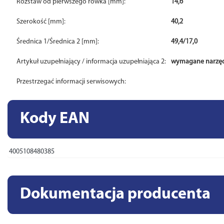
Rozstaw od pierwszego rowka [mm]:
14,6
Szerokość [mm]:
40,2
Średnica 1/Średnica 2 [mm]:
49,4/17,0
Artykuł uzupełniający / informacja uzupełniająca 2:
wymagane narzęd
Przestrzegać informacji serwisowych:
Kody EAN
4005108480385
Dokumentacja producenta