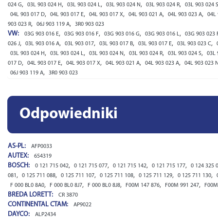
,
,
,
,
,
024 G
03L 903 024 H
03L 903 024 L
03L 903 024 N
03L 903 024 R
03L 903 024 
,
,
,
,
,
04L 903 017 D
04L 903 017 E
04L 903 017 X
04L 903 021 A
04L 903 023 A
04L 
,
,
903 023 R
06J 903 119 A
3R0 903 023
VW:
,
,
,
,
03G 903 016 E
03G 903 016 F
03G 903 016 G
03G 903 016 L
03G 903 023 
,
,
,
,
,
,
026 J
03L 903 016 A
03L 903 017
03L 903 017 B
03L 903 017 E
03L 903 023 C
,
,
,
,
,
03L 903 024 H
03L 903 024 L
03L 903 024 N
03L 903 024 R
03L 903 024 S
03L 
,
,
,
,
,
017 D
04L 903 017 E
04L 903 017 X
04L 903 021 A
04L 903 023 A
04L 903 023 
,
06J 903 119 A
3R0 903 023
Odpowiedniki
AS-PL:
AFP0033
AUTEX:
654319
BOSCH:
,
,
,
,
0 121 715 042
0 121 715 077
0 121 715 142
0 121 715 177
0 124 325 
,
,
,
,
,
,
081
0 125 711 088
0 125 711 107
0 125 711 108
0 125 711 129
0 125 711 130
,
,
,
,
,
F 000 BL0 8A0
F 000 BL0 8J7
F 000 BL0 8J8
F00M 147 876
F00M 991 247
F00M
BREDA LORETT:
CR 3870
CONTINENTAL CTAM:
AP9022
DAYCO:
ALP2434