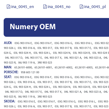
ina_0045_en
ina_0045_no
ina_0045_pl
Numery OEM
AUDI:
,
,
,
,
03G 903 016 E
03G 903 016 F
03G 903 016 G
03G 903 016 L
03G 903 02
,
,
,
,
,
903 026 J
03L 903 016 A
03L 903 017
03L 903 017 B
03L 903 017 E
03L 903 023
,
,
,
,
,
024 G
03L 903 024 H
03L 903 024 L
03L 903 024 N
03L 903 024 R
03L 903 024 
,
,
,
,
,
04L 903 017 D
04L 903 017 E
04L 903 017 X
04L 903 021 A
04L 903 023 A
04L 
,
,
903 023 R
06J 903 119 A
3R0 903 023
MAN:
,
,
,
,
65.26101-6000
65.26101-6001
65.26101-6002
65.26101-6003
65.26101-6
PORSCHE:
958 603 121 00
SEAT:
,
,
,
,
03G 903 016 E
03G 903 016 F
03G 903 016 G
03G 903 016 L
03G 903 02
,
,
,
,
,
903 026 J
03L 903 016 A
03L 903 017
03L 903 017 B
03L 903 017 E
03L 903 023
,
,
,
,
,
024 G
03L 903 024 H
03L 903 024 L
03L 903 024 N
03L 903 024 R
03L 903 024 
,
,
,
,
,
04L 903 017 D
04L 903 017 E
04L 903 017 X
04L 903 021 A
04L 903 023 A
04L 
,
,
903 023 R
06J 903 119 A
3R0 903 023
SKODA:
,
,
,
,
03G 903 016 E
03G 903 016 F
03G 903 016 G
03G 903 016 L
03G 903 
,
,
,
,
,
903 026 J
03L 903 016 A
03L 903 017
03L 903 017 B
03L 903 017 E
03L 903 023