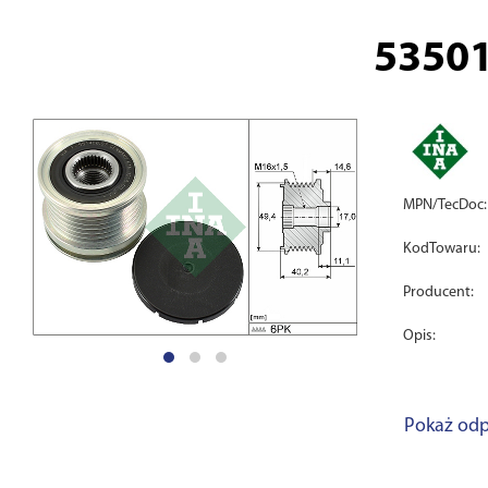
5350
MPN/TecDoc:
KodTowaru:
Producent:
Opis:
Pokaż odp