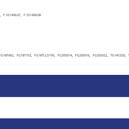
,
,
F-551406.07
F-551406.08
,
,
,
,
,
,
,
FG18T062
FG18T102
FG18TLLD195
FG20S014
FG20S016
FG20S022
TG14C020
A