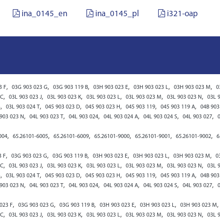
ina_0145_en
ina_0145_pl
i321-oap
,
,
,
,
,
,
3 F
03G 903 023 G
03G 903 119 B
03H 903 023 E
03H 903 023 L
03H 903 023 M
0
,
,
,
,
,
,
 C
03L 903 023 J
03L 903 023 K
03L 903 023 L
03L 903 023 M
03L 903 023 N
03L 
,
,
,
,
,
,
S
03L 903 024 T
045 903 023 D
045 903 023 H
045 903 119
045 903 119 A
04B 903
,
,
,
,
,
,
903 023 N
04L 903 023 T
04L 903 024
04L 903 024 A
04L 903 024 S
04L 903 027
,
,
,
,
,
,
004
65.26101-6005
65.26101-6009
65.26101-9000
65.26101-9001
65.26101-9002
6
,
,
,
,
,
,
3 F
03G 903 023 G
03G 903 119 B
03H 903 023 E
03H 903 023 L
03H 903 023 M
0
,
,
,
,
,
,
 C
03L 903 023 J
03L 903 023 K
03L 903 023 L
03L 903 023 M
03L 903 023 N
03L 
,
,
,
,
,
,
S
03L 903 024 T
045 903 023 D
045 903 023 H
045 903 119
045 903 119 A
04B 903
,
,
,
,
,
,
903 023 N
04L 903 023 T
04L 903 024
04L 903 024 A
04L 903 024 S
04L 903 027
,
,
,
,
,
,
023 F
03G 903 023 G
03G 903 119 B
03H 903 023 E
03H 903 023 L
03H 903 023 M
,
,
,
,
,
,
 C
03L 903 023 J
03L 903 023 K
03L 903 023 L
03L 903 023 M
03L 903 023 N
03L 