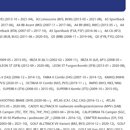
,
,
VE) (2013-10 » 2021-04)
A3 Limousine (8VS, 8VM) (2013-05 » 2021-08)
A3 Sportback
,
,
,
» 2017-06)
A4 B8 Avant (8K5) (2007-11 » 2017-06)
A4 B9 (8W2, 8WC) (2015-05 » )
A4
,
,
tback (8TA) (2007-07 » 2017-10)
A5 Sportback (F5A, F5F) (2016-06 » )
A6 C6 (4F2)
,
,
Q3 (8UB, 8UG) (2011-06 » 2020-03)
Q5 (8RB) (2008-11 » 2019-04)
Q5 (FYB, FYG) (2016-
,
,
2009-05 » 2013-05)
IBIZA III (6L1) (2002-02 » 2009-11)
IBIZA IV (6J5, 6P1) (2008-03 »
,
,
LEON ST (5F8) (2012-09 » 2020-08)
LEON ST Furgon/kombi (5F8) (2013-01 » 2020-08)
,
,
 II (542) (2006-12 » 2014-12)
FABIA II Combi (545) (2007-10 » 2014-12)
KAMIQ (NW4)
,
,
V3) (2020-01 » )
OCTAVIA IV Combi (NX5, PV5) (2019-11 » )
RAPID (NH3, NK3, NK6)
,
,
,
SUPERB II (3T4) (2008-03 » 2015-05)
SUPERB II Kombi (3T5) (2009-10 » 2015-05)
,
,
HOOTING BRAKE (3H9) (2020-06 » )
ATLAS (CA1, CA2, CA3) (2016-12 » )
ATLAS
,
15-05 » 2020-09)
CADDY ALLTRACK IV nadwozie wielkoprzestrzenne (MPV) (SAB)
,
 Camper (7EC, 7EF, 7EG, 7HF, 7HC) (2003-04 » 2016-04)
CALIFORNIA T6 Camper (SGC,
,
 30-50 Platforma / podwozie (2F_) (2006-04 » 2016-12)
CRAFTER Autobus (SYI, SYJ)
,
,
(2003-08 » 2021-10)
GOLF ALLTRACK VII Variant (BA5, BV5) (2014-12 » 2020-12)
GOLF
,
,
)
GOLF VII (5G1, BQ1, BE1, BE2) (2012-08 » 2021-10)
GOLF VII Van (5G1, BQ1) (2012-