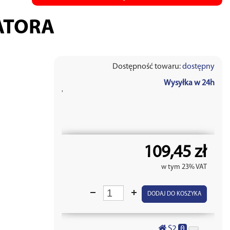
ATORA
Dostępność towaru:
dostępny
Wysyłka w 24h
'
109,45 zł
w tym 23% VAT
DODAJ DO KOSZYKA
0
S2