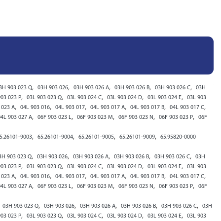
,
,
,
,
,
3H 903 023 Q
03H 903 026
03H 903 026 A
03H 903 026 B
03H 903 026 C
03H
,
,
,
,
,
903 023 P
03L 903 023 Q
03L 903 024 C
03L 903 024 D
03L 903 024 E
03L 903
,
,
,
,
,
,
 023 A
04L 903 016
04L 903 017
04L 903 017 A
04L 903 017 B
04L 903 017 C
,
,
,
,
,
04L 903 027 A
06F 903 023 L
06F 903 023 M
06F 903 023 N
06F 903 023 P
06F
,
,
,
,
5.26101-9003
65.26101-9004
65.26101-9005
65.26101-9009
65.95820-0000
,
,
,
,
,
3H 903 023 Q
03H 903 026
03H 903 026 A
03H 903 026 B
03H 903 026 C
03H
,
,
,
,
,
903 023 P
03L 903 023 Q
03L 903 024 C
03L 903 024 D
03L 903 024 E
03L 903
,
,
,
,
,
,
 023 A
04L 903 016
04L 903 017
04L 903 017 A
04L 903 017 B
04L 903 017 C
,
,
,
,
,
04L 903 027 A
06F 903 023 L
06F 903 023 M
06F 903 023 N
06F 903 023 P
06F
,
,
,
,
,
03H 903 023 Q
03H 903 026
03H 903 026 A
03H 903 026 B
03H 903 026 C
03H
,
,
,
,
,
903 023 P
03L 903 023 Q
03L 903 024 C
03L 903 024 D
03L 903 024 E
03L 903