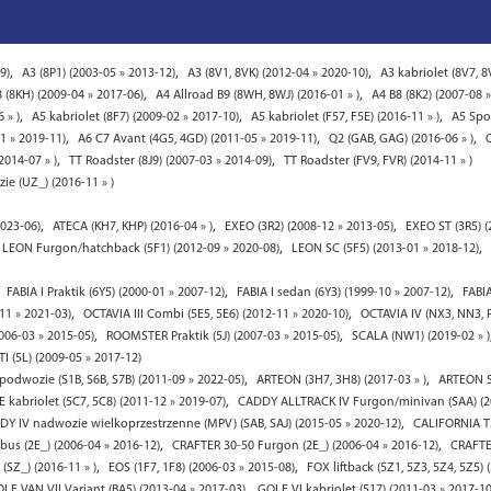
,
,
,
9)
A3 (8P1) (2003-05 » 2013-12)
A3 (8V1, 8VK) (2012-04 » 2020-10)
A3 kabriolet (8V7, 8
,
,
 (8KH) (2009-04 » 2017-06)
A4 Allroad B9 (8WH, 8WJ) (2016-01 » )
A4 B8 (8K2) (2007-08 
,
,
,
 » )
A5 kabriolet (8F7) (2009-02 » 2017-10)
A5 kabriolet (F57, F5E) (2016-11 » )
A5 Spor
,
,
,
1 » 2019-11)
A6 C7 Avant (4G5, 4GD) (2011-05 » 2019-11)
Q2 (GAB, GAG) (2016-06 » )
,
,
2014-07 » )
TT Roadster (8J9) (2007-03 » 2014-09)
TT Roadster (FV9, FVR) (2014-11 » )
ie (UZ_) (2016-11 » )
,
,
,
023-06)
ATECA (KH7, KHP) (2016-04 » )
EXEO (3R2) (2008-12 » 2013-05)
EXEO ST (3R5) (
,
,
LEON Furgon/hatchback (5F1) (2012-09 » 2020-08)
LEON SC (5F5) (2013-01 » 2018-12)
,
,
,
FABIA I Praktik (6Y5) (2000-01 » 2007-12)
FABIA I sedan (6Y3) (1999-10 » 2007-12)
FABIA
,
,
-11 » 2021-03)
OCTAVIA III Combi (5E5, 5E6) (2012-11 » 2020-10)
OCTAVIA IV (NX3, NN3, P
,
,
006-03 » 2015-05)
ROOMSTER Praktik (5J) (2007-03 » 2015-05)
SCALA (NW1) (2019-02 » )
TI (5L) (2009-05 » 2017-12)
,
,
odwozie (S1B, S6B, S7B) (2011-09 » 2022-05)
ARTEON (3H7, 3H8) (2017-03 » )
ARTEON S
,
 kabriolet (5C7, 5C8) (2011-12 » 2019-07)
CADDY ALLTRACK IV Furgon/minivan (SAA) (20
,
Y IV nadwozie wielkoprzestrzenne (MPV) (SAB, SAJ) (2015-05 » 2020-12)
CALIFORNIA T5
,
,
us (2E_) (2006-04 » 2016-12)
CRAFTER 30-50 Furgon (2E_) (2006-04 » 2016-12)
CRAFTER
,
,
SZ_) (2016-11 » )
EOS (1F7, 1F8) (2006-03 » 2015-08)
FOX liftback (5Z1, 5Z3, 5Z4, 5Z5) 
,
LF VAN VII Variant (BA5) (2013-04 » 2017-03)
GOLF VI kabriolet (517) (2011-03 » 2017-10