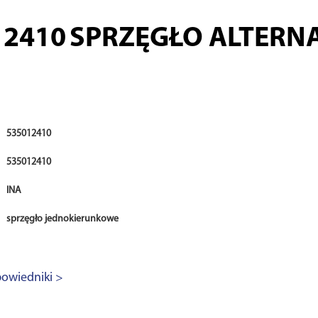
12410
SPRZĘGŁO ALTERN
535012410
535012410
INA
sprzęgło jednokierunkowe
owiedniki >