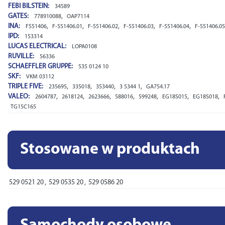
FEBI BILSTEIN:
34589
GATES:
,
778910088
OAP7114
INA:
,
,
,
,
,
F551406
F-551406.01
F-551406.02
F-551406.03
F-551406.04
F-551406.05
IPD:
153314
LUCAS ELECTRICAL:
LOPA0108
RUVILLE:
56336
SCHAEFFLER GRUPPE:
535 0124 10
SKF:
VKM 03112
TRIPLE FIVE:
,
,
,
,
235695
335018
353440
3 5344 1
GA754.17
VALEO:
,
,
,
,
,
,
,
2604787
2618124
2623666
588016
599248
EG18S015
EG18S018
TG15C165
Stosowane w produktach
IN
529 0521 20
,
529 0535 20
,
529 0586 20