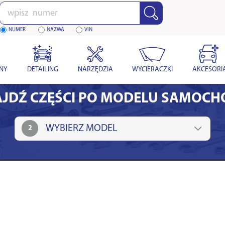
Wpisz
numer
NUMER
NAZWA
VIN
YNY
DETAILING
NARZĘDZIA
WYCIERACZKI
AKCESORI
JDŹ CZĘŚCI PO MODELU SAMOC
2