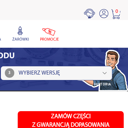
0
A
ŻARÓWKI
PROMOCJE
HODU
3
HISTORIA
ZAMÓW CZĘŚCI
Z GWARANCJĄ DOPASOWANIA