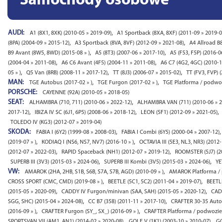
Samochody osobowe
AUDI:
,
A1 (8X1, 8XK) (2010-05 » 2019-09)
A1 Sportback (8XA, 8XF) (2011-09 » 2019-0
,
,
(8PA) (2004-09 » 2015-12)
A3 Sportback (8VA, 8VF) (2012-09 » 2021-08)
A4 Allroad B8
,
,
B9 Avant (8W5, 8WD) (2015-08 » )
A5 (8T3) (2007-06 » 2017-10)
A5 (F53, F5P) (2016-06
,
,
(2004-04 » 2011-08)
A6 C6 Avant (4F5) (2004-11 » 2011-08)
A6 C7 (4G2, 4GC) (2010-1
,
,
,
05 » )
Q5 Van (8RB) (2008-11 » 2017-12)
TT (8J3) (2006-07 » 2015-02)
TT (FV3, FVP) (
MAN:
,
,
TGE Autobus (2017-02 » )
TGE Furgon (2017-02 » )
TGE Platforma / podwoz
PORSCHE:
CAYENNE (92A) (2010-05 » 2018-05)
SEAT:
,
ALHAMBRA (710, 711) (2010-06 » 2022-12)
ALHAMBRA VAN (711) (2010-06 » 2
,
,
,
2017-12)
IBIZA IV SC (6J1, 6P5) (2008-06 » 2018-12)
LEON (5F1) (2012-09 » 2021-05)
TOLEDO IV (KG3) (2012-07 » 2019-04)
SKODA:
,
FABIA I (6Y2) (1999-08 » 2008-03)
FABIA I Combi (6Y5) (2000-04 » 2007-12)
,
,
(2019-07 » )
KODIAQ I (NS6, NS7, NV7) (2016-10 » )
OCTAVIA III (5E3, NL3, NR3) (2012
,
,
(2012-07 » 2022-03)
RAPID Spaceback (NH1) (2012-07 » 2019-12)
ROOMSTER (5J7) (2
,
,
SUPERB III (3V3) (2015-03 » 2024-06)
SUPERB III Kombi (3V5) (2015-03 » 2024-06)
YE
VW:
,
AMAROK (2HA, 2HB, S1B, S6B, S7A, S7B, AGD) (2010-09 » )
AMAROK Platforma / p
,
,
CROSS SPORT (CMC, CMD) (2019-08 » )
BEETLE (5C1, 5C2) (2011-04 » 2019-07)
BEETLE
,
,
(2015-05 » 2020-09)
CADDY IV Furgon/minivan (SAA, SAH) (2015-05 » 2020-12)
CADD
,
,
SGG, SHC) (2015-04 » 2024-08)
CC B7 (358) (2011-11 » 2017-10)
CRAFTER 30-35 Autob
,
,
(2016-09 » )
CRAFTER Furgon (SY_, SX_) (2016-09 » )
CRAFTER Platforma / podwozie (
,
,
SPORTSVAN VII (AM1, AN1) (2014-02 » 2020-08)
GOLF V (1K1) (2003-10 » 2010-07)
GO