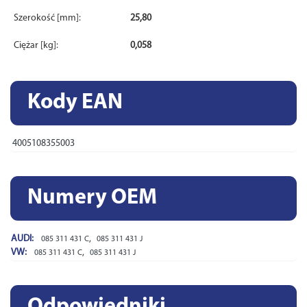
Szerokość [mm]:
25,80
Ciężar [kg]:
0,058
Kody EAN
4005108355003
Numery OEM
AUDI:
,
085 311 431 C
085 311 431 J
VW:
,
085 311 431 C
085 311 431 J
Odpowiedniki