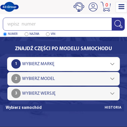
0
Wpisz
numer
NUMER
NAZWA
VIN
ZNAJDŹ CZĘŚCI PO MODELU SAMOCHODU
1
2
3
Wybierz samochód
HISTORIA