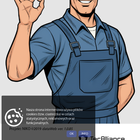
Nasza strona internetowa używa plików
cookies (tzw. ciasteczka) w celach
statystycznych, reklamowych oraz
funkcjonalnych.
Projekt: NIKO ©2019
dataWeb ver. 1.0.85
OK
INFO