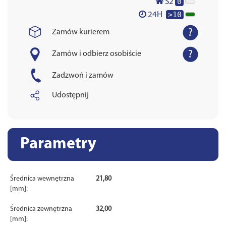
0
S2
>10
24H
Zamów kurierem
Zamów i odbierz osobiście
Zadzwoń i zamów
Udostępnij
Parametry
Średnica wewnętrzna
21,80
[mm]:
Średnica zewnętrzna
32,00
[mm]: