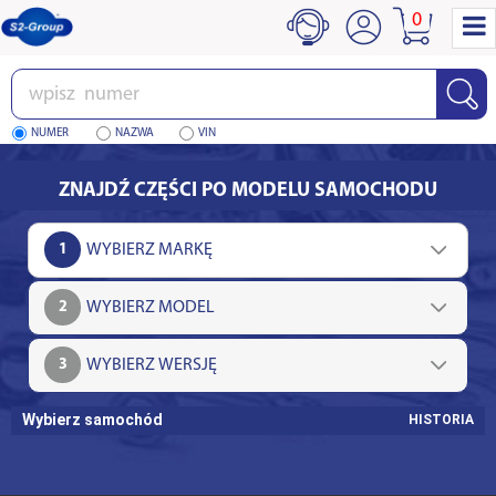
0
Wpisz
numer
NUMER
NAZWA
VIN
ZNAJDŹ CZĘŚCI PO MODELU SAMOCHODU
1
2
3
Wybierz samochód
HISTORIA