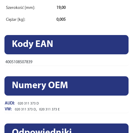
Szerokość [mm]:
19,00
Ciężar [kg]:
0,005
Kody EAN
4005108507839
Numery OEM
AUDI:
020 311 373 D
VW:
,
020 311 373 D
020 311 373 E
Odpowiedniki