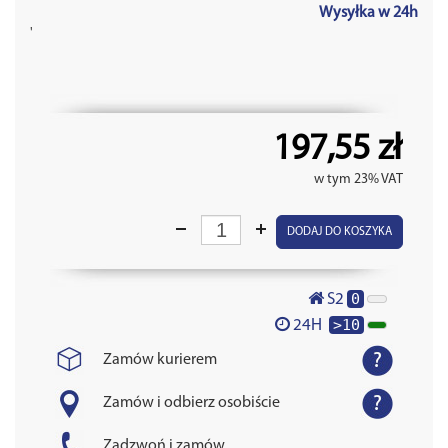
Wysyłka w 24h
'
197,55 zł
w tym 23% VAT
DODAJ DO KOSZYKA
0
S2
>10
24H
Zamów kurierem
Zamów i odbierz osobiście
Zadzwoń i zamów