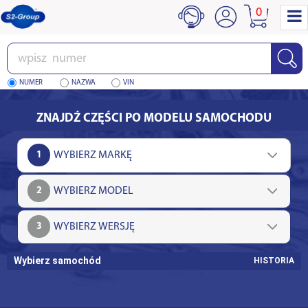
0
Wpisz
numer
NUMER
NAZWA
VIN
ZNAJDŹ CZĘŚCI PO MODELU SAMOCHODU
1
2
3
Wybierz samochód
HISTORIA