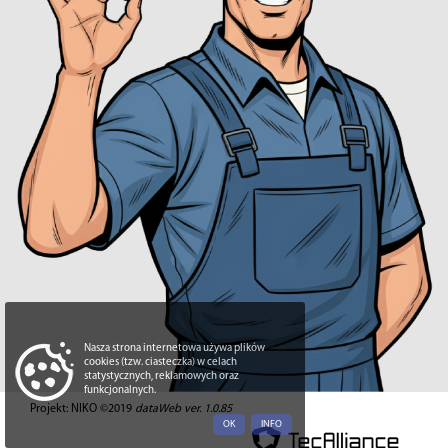
Nasza strona internetowa używa plików
cookies (tzw. ciasteczka) w celach
statystycznych, reklamowych oraz
funkcjonalnych.
Projekt: NIKO ©2019
dataWeb ver. 1.0.85
OK
INFO