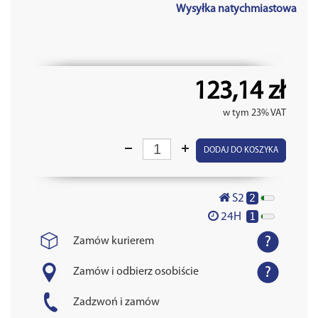
Wysyłka natychmiastowa
123,14 zł
w tym 23% VAT
DODAJ DO KOSZYKA
2
S2
1
24H
Zamów kurierem
Zamów i odbierz osobiście
Zadzwoń i zamów