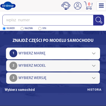
0
Wpisz
numer
NUMER
NAZWA
VIN
ZNAJDŹ CZĘŚCI PO MODELU SAMOCHODU
1
2
3
Wybierz samochód
HISTORIA