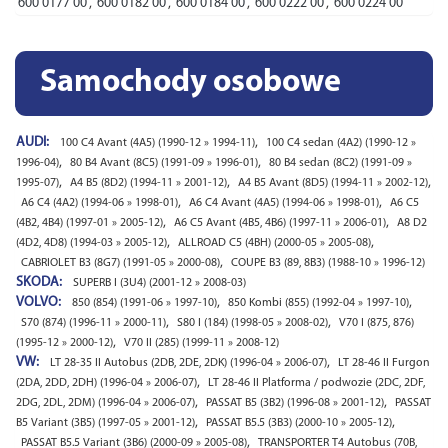
600 0177 00
,
600 0182 00
,
600 0184 00
,
600 0222 00
,
600 0224 00
Samochody osobowe
AUDI:
,
100 C4 Avant (4A5) (1990-12 » 1994-11)
100 C4 sedan (4A2) (1990-12 »
,
,
1996-04)
80 B4 Avant (8C5) (1991-09 » 1996-01)
80 B4 sedan (8C2) (1991-09 »
,
,
,
1995-07)
A4 B5 (8D2) (1994-11 » 2001-12)
A4 B5 Avant (8D5) (1994-11 » 2002-12)
,
,
A6 C4 (4A2) (1994-06 » 1998-01)
A6 C4 Avant (4A5) (1994-06 » 1998-01)
A6 C5
,
,
(4B2, 4B4) (1997-01 » 2005-12)
A6 C5 Avant (4B5, 4B6) (1997-11 » 2006-01)
A8 D2
,
,
(4D2, 4D8) (1994-03 » 2005-12)
ALLROAD C5 (4BH) (2000-05 » 2005-08)
,
CABRIOLET B3 (8G7) (1991-05 » 2000-08)
COUPE B3 (89, 8B3) (1988-10 » 1996-12)
SKODA:
SUPERB I (3U4) (2001-12 » 2008-03)
VOLVO:
,
,
850 (854) (1991-06 » 1997-10)
850 Kombi (855) (1992-04 » 1997-10)
,
,
S70 (874) (1996-11 » 2000-11)
S80 I (184) (1998-05 » 2008-02)
V70 I (875, 876)
,
(1995-12 » 2000-12)
V70 II (285) (1999-11 » 2008-12)
VW:
,
LT 28-35 II Autobus (2DB, 2DE, 2DK) (1996-04 » 2006-07)
LT 28-46 II Furgon
,
(2DA, 2DD, 2DH) (1996-04 » 2006-07)
LT 28-46 II Platforma / podwozie (2DC, 2DF,
,
,
2DG, 2DL, 2DM) (1996-04 » 2006-07)
PASSAT B5 (3B2) (1996-08 » 2001-12)
PASSAT
,
,
B5 Variant (3B5) (1997-05 » 2001-12)
PASSAT B5.5 (3B3) (2000-10 » 2005-12)
,
PASSAT B5.5 Variant (3B6) (2000-09 » 2005-08)
TRANSPORTER T4 Autobus (70B,