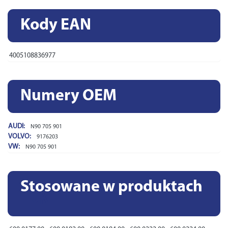
Kody EAN
4005108836977
Numery OEM
AUDI:
N90 705 901
VOLVO:
9176203
VW:
N90 705 901
Stosowane w produktach
LUK