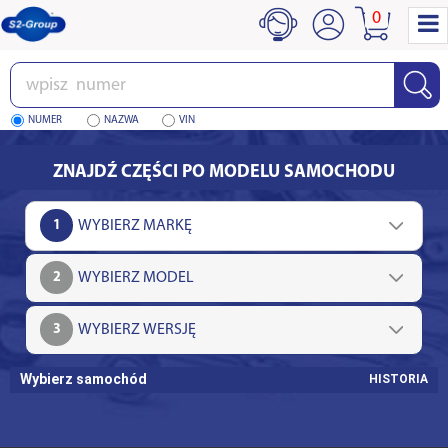
0
Wpisz
numer
NUMER
NAZWA
VIN
ZNAJDŹ CZĘŚCI PO MODELU SAMOCHODU
1
2
3
Wybierz samochód
HISTORIA