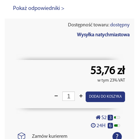
Pokaż odpowiedniki >
Dostępność towaru:
dostępny
Wysyłka natychmiastowa
53,76 zł
w tym 23% VAT
DODAJ DO KOSZYKA
3
S2
6
24H
Zamów kurierem