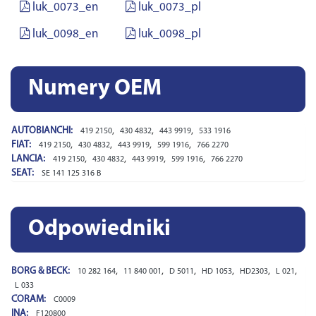
luk_0073_en
luk_0073_pl
luk_0098_en
luk_0098_pl
Numery OEM
AUTOBIANCHI:
,
,
,
419 2150
430 4832
443 9919
533 1916
FIAT:
,
,
,
,
419 2150
430 4832
443 9919
599 1916
766 2270
LANCIA:
,
,
,
,
419 2150
430 4832
443 9919
599 1916
766 2270
SEAT:
SE 141 125 316 B
Odpowiedniki
BORG & BECK:
,
,
,
,
,
,
10 282 164
11 840 001
D 5011
HD 1053
HD2303
L 021
L 033
CORAM:
C0009
INA:
F120800