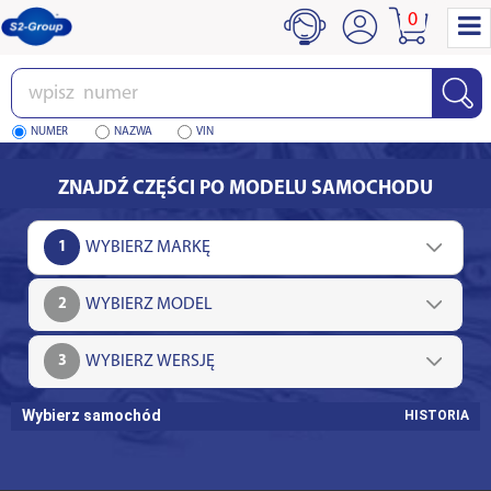
0
Wpisz
numer
NUMER
NAZWA
VIN
ZNAJDŹ CZĘŚCI PO MODELU SAMOCHODU
1
2
3
Wybierz samochód
HISTORIA