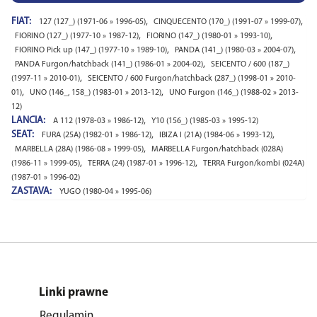
FIAT:
,
,
127 (127_) (1971-06 » 1996-05)
CINQUECENTO (170_) (1991-07 » 1999-07)
,
,
FIORINO (127_) (1977-10 » 1987-12)
FIORINO (147_) (1980-01 » 1993-10)
,
,
FIORINO Pick up (147_) (1977-10 » 1989-10)
PANDA (141_) (1980-03 » 2004-07)
,
PANDA Furgon/hatchback (141_) (1986-01 » 2004-02)
SEICENTO / 600 (187_)
,
(1997-11 » 2010-01)
SEICENTO / 600 Furgon/hatchback (287_) (1998-01 » 2010-
,
,
01)
UNO (146_, 158_) (1983-01 » 2013-12)
UNO Furgon (146_) (1988-02 » 2013-
12)
LANCIA:
,
A 112 (1978-03 » 1986-12)
Y10 (156_) (1985-03 » 1995-12)
SEAT:
,
,
FURA (25A) (1982-01 » 1986-12)
IBIZA I (21A) (1984-06 » 1993-12)
,
MARBELLA (28A) (1986-08 » 1999-05)
MARBELLA Furgon/hatchback (028A)
,
,
(1986-11 » 1999-05)
TERRA (24) (1987-01 » 1996-12)
TERRA Furgon/kombi (024A)
(1987-01 » 1996-02)
ZASTAVA:
YUGO (1980-04 » 1995-06)
Linki prawne
Regulamin