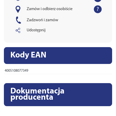
Zamów i odbierz osobiście
Zadzwoń i zamów
Udostępnij
Kody EAN
4005108077349
Dokumentacja
producenta