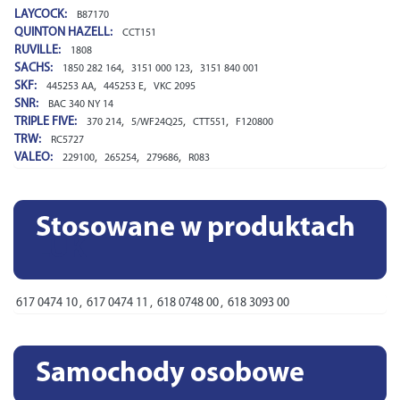
LAYCOCK:
B87170
QUINTON HAZELL:
CCT151
RUVILLE:
1808
SACHS:
,
,
1850 282 164
3151 000 123
3151 840 001
SKF:
,
,
445253 AA
445253 E
VKC 2095
SNR:
BAC 340 NY 14
TRIPLE FIVE:
,
,
,
370 214
5/WF24Q25
CTT551
F120800
TRW:
RC5727
VALEO:
,
,
,
229100
265254
279686
R083
Stosowane w produktach
LUK
617 0474 10
,
617 0474 11
,
618 0748 00
,
618 3093 00
Samochody osobowe