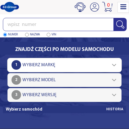
0
Wpisz
numer
NUMER
NAZWA
VIN
ZNAJDŹ CZĘŚCI PO MODELU SAMOCHODU
1
2
3
Wybierz samochód
HISTORIA