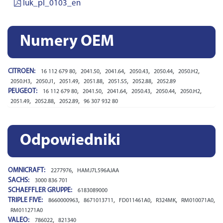
luk_pl_0103_en
Numery OEM
CITROEN:
,
,
,
,
,
,
16 112 679 80
2041.50
2041.64
2050.43
2050.44
2050.H2
,
,
,
,
,
,
2050.H3
2050.J1
2051.49
2051.88
2051.S5
2052.88
2052.89
PEUGEOT:
,
,
,
,
,
,
16 112 679 80
2041.50
2041.64
2050.43
2050.44
2050.H2
,
,
,
2051.49
2052.88
2052.89
96 307 932 80
Odpowiedniki
OMNICRAFT:
,
2277976
HAMJ7L596AJAA
SACHS:
3000 836 701
SCHAEFFLER GRUPPE:
6183089000
TRIPLE FIVE:
,
,
,
,
,
8660000963
8671013711
FD011461A0
R324MK
RM010071A0
RM011271A0
VALEO:
,
786022
821340