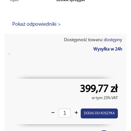
Opis:
zestaw sprzęgieł
Pokaż odpowiedniki >
Dostępność towaru:
dostępny
Wysyłka w 24h
'
399,77 zł
w tym 23% VAT
DODAJ DO KOSZYKA