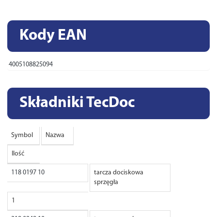
Kody EAN
4005108825094
Składniki TecDoc
Symbol
Nazwa
Ilość
118 0197 10
tarcza dociskowa
sprzęgła
1