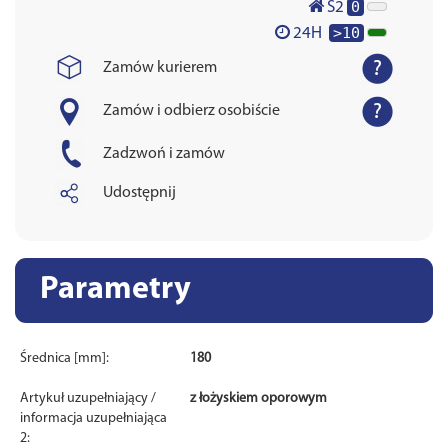
0
S2
>10
24H
Zamów kurierem
Zamów i odbierz osobiście
Zadzwoń i zamów
Udostępnij
Parametry
Średnica [mm]:
180
Artykuł uzupełniający /
z łożyskiem oporowym
informacja uzupełniająca
2: