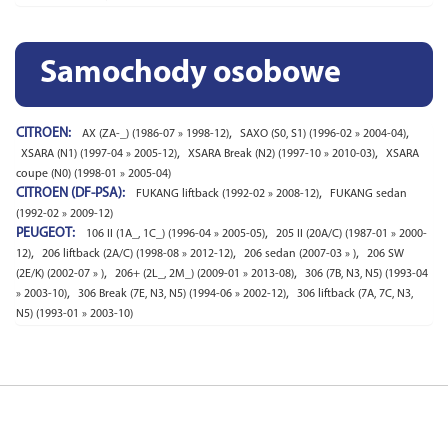
Samochody osobowe
CITROEN:
,
,
AX (ZA-_) (1986-07 » 1998-12)
SAXO (S0, S1) (1996-02 » 2004-04)
,
,
XSARA (N1) (1997-04 » 2005-12)
XSARA Break (N2) (1997-10 » 2010-03)
XSARA
coupe (N0) (1998-01 » 2005-04)
CITROEN (DF-PSA):
,
FUKANG liftback (1992-02 » 2008-12)
FUKANG sedan
(1992-02 » 2009-12)
PEUGEOT:
,
106 II (1A_, 1C_) (1996-04 » 2005-05)
205 II (20A/C) (1987-01 » 2000-
,
,
,
12)
206 liftback (2A/C) (1998-08 » 2012-12)
206 sedan (2007-03 » )
206 SW
,
,
(2E/K) (2002-07 » )
206+ (2L_, 2M_) (2009-01 » 2013-08)
306 (7B, N3, N5) (1993-04
,
,
» 2003-10)
306 Break (7E, N3, N5) (1994-06 » 2002-12)
306 liftback (7A, 7C, N3,
N5) (1993-01 » 2003-10)