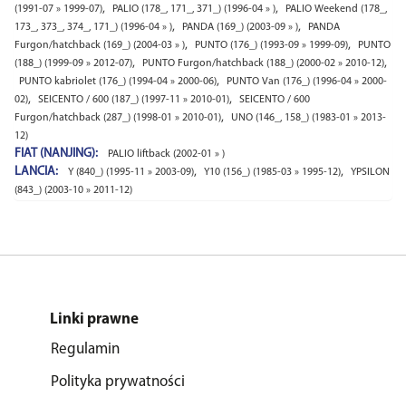
,
,
(1991-07 » 1999-07)
PALIO (178_, 171_, 371_) (1996-04 » )
PALIO Weekend (178_,
,
,
173_, 373_, 374_, 171_) (1996-04 » )
PANDA (169_) (2003-09 » )
PANDA
,
,
Furgon/hatchback (169_) (2004-03 » )
PUNTO (176_) (1993-09 » 1999-09)
PUNTO
,
,
(188_) (1999-09 » 2012-07)
PUNTO Furgon/hatchback (188_) (2000-02 » 2010-12)
,
PUNTO kabriolet (176_) (1994-04 » 2000-06)
PUNTO Van (176_) (1996-04 » 2000-
,
,
02)
SEICENTO / 600 (187_) (1997-11 » 2010-01)
SEICENTO / 600
,
Furgon/hatchback (287_) (1998-01 » 2010-01)
UNO (146_, 158_) (1983-01 » 2013-
12)
FIAT (NANJING):
PALIO liftback (2002-01 » )
LANCIA:
,
,
Y (840_) (1995-11 » 2003-09)
Y10 (156_) (1985-03 » 1995-12)
YPSILON
(843_) (2003-10 » 2011-12)
Linki prawne
Regulamin
Polityka prywatności