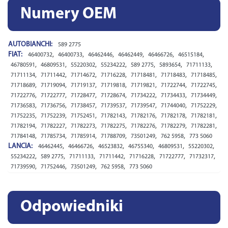
Numery OEM
AUTOBIANCHI:
589 2775
FIAT:
,
,
,
,
,
,
46400732
46400733
46462446
46462449
46466726
46515184
,
,
,
,
,
,
,
46780591
46809531
55220302
55234222
589 2775
5893654
71711133
,
,
,
,
,
,
,
71711134
71711442
71714672
71716228
71718481
71718483
71718485
,
,
,
,
,
,
,
71718689
71719094
71719137
71719818
71719821
71722744
71722745
,
,
,
,
,
,
,
71722776
71722777
71728477
71728674
71734222
71734433
71734449
,
,
,
,
,
,
,
71736583
71736756
71738457
71739537
71739547
71744040
71752229
,
,
,
,
,
,
,
71752235
71752239
71752451
71782143
71782176
71782178
71782181
,
,
,
,
,
,
,
71782194
71782227
71782273
71782275
71782276
71782279
71782281
,
,
,
,
,
,
71784148
71785734
71785914
71788709
73501249
762 5958
773 5060
LANCIA:
,
,
,
,
,
,
46462445
46466726
46523832
46755340
46809531
55220302
,
,
,
,
,
,
,
55234222
589 2775
71711133
71711442
71716228
71722777
71732317
,
,
,
,
71739590
71752446
73501249
762 5958
773 5060
Odpowiedniki