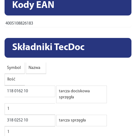
Kody EAN
4005108826183
Składniki TecDoc
Symbol
Nazwa
Ilość
118 0162 10
tarcza dociskowa
sprzęgła
1
318 0252 10
tarcza sprzęgła
1