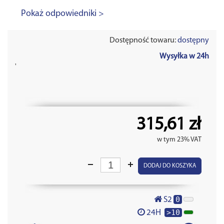
Pokaż odpowiedniki >
Dostępność towaru:
dostępny
Wysyłka w 24h
'
315,61 zł
w tym 23% VAT
DODAJ DO KOSZYKA
0
S2
>10
24H