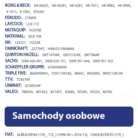
BORG & BECK:
,
,
,
,
,
,
HK 06261
HK 06281
HK 6281
HK 7617
HK 9982
HK 9990
,
,
K 1011
K 1081
KT6281
FERODO:
CTK895
LAYCOCK:
LCK 113
MOTAQUIP:
VCK708
NATIONAL:
NCK 769
NK:
,
132327
132328
OMNICRAFT:
,
2277947
HAMJ7L596ABAA
QUINTON HAZELL:
,
,
QKT1470AF
QKT2132AF
QKT786AF
SACHS:
,
,
,
3000 626 001
3000 626 101
3000 951 044
3000 951 302
SCHAEFFLER GRUPPE:
6183096000
TRIPLE FIVE:
,
,
,
,
8660000961
FD011381A0
KK647
R442MK
RM011281A0
TTV:
TCK3769
UNIPART:
GCK833AF
VALEO:
,
,
,
,
,
,
786034
801422
821457
K368S
K529S
K532S
K678S
Samochody osobowe
FIAT:
,
ALBEA/SIENA (178_, 172_) (1996-04 » 2016-12)
CINQUECENTO (170_)