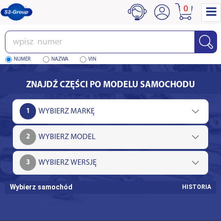
0
Wpisz
numer
NUMER
NAZWA
VIN
ZNAJDŹ CZĘŚCI PO MODELU SAMOCHODU
1
2
3
Wybierz samochód
HISTORIA