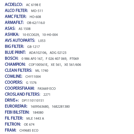
ACDELCO:
AC 6198 E
ALCO FILTER:
MD-511
AMC FILTER:
HO-608
ARMAFILT:
OB-62/116.0
ASAS:
AS 1508
ASHIKA:
,
10-ECO029
10-H0-004
AVS AUTOPARTS:
L053
BIG FILTER:
GB-1217
BLUE PRINT:
,
ADA102106
ADG 02123
BOSCH:
,
,
0 986 AF0 167
F 026 407 069
P7069
CHAMPION:
,
,
COF100561E
XE 561
XE 561/606
CLEAN FILTERS:
ML 1740
COMLINE:
CHY11004
COOPERS:
G 1576
COOPERSFIAAM:
FA5669 ECO
CROSLAND FILTERS:
2271
DR!VE+:
DP1110110151
EUROREPAR:
,
1609563680
1682281380
FEBI BILSTEIN:
184080
FIL FILTER:
MLE 1443 A
FILTRON:
OE 674
FRAM:
CH9685 ECO