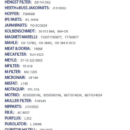
HENGST FILTER:
E811H D62
HERTH+BUSS JAKOPARTS:
J1310502
HOFFER:
7584068
IPS PARTS:
IFL-3H04
JAPANPARTS:
FO-ECO029
KOLBENSCHMIDT:
,
50 013 864
864-OX
MAGNETI MARELLI:
,
152071760877
71760877
MAHLE:
,
,
OX 1278D
OX 384D
OX 384 D ECO
MEAT & DORIA:
14068
MECAFILTER:
ELH 4323
MEYLE:
37-14 322 0003
MFILTER:
TE 618
M-FILTER:
MU 1205
MICRONAIR:
OF189
MISFAT:
L140
MOTAQUIP:
VFL 516
MOTRIO:
,
,
,
8550500196
8550500196
8671014034
8671014034
MULLER FILTER:
FOP245
NIPPARTS:
J1310502
P.B.R.:
AC-8037
PURFLUX:
L352
PUROLATOR:
L 29098