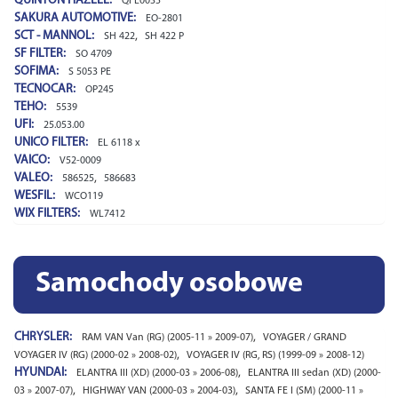
QUINTON HAZELL:
QFL0035
SAKURA AUTOMOTIVE:
EO-2801
SCT - MANNOL:
,
SH 422
SH 422 P
SF FILTER:
SO 4709
SOFIMA:
S 5053 PE
TECNOCAR:
OP245
TEHO:
5539
UFI:
25.053.00
UNICO FILTER:
EL 6118 x
VAICO:
V52-0009
VALEO:
,
586525
586683
WESFIL:
WCO119
WIX FILTERS:
WL7412
Samochody osobowe
CHRYSLER:
,
RAM VAN Van (RG) (2005-11 » 2009-07)
VOYAGER / GRAND
,
VOYAGER IV (RG) (2000-02 » 2008-02)
VOYAGER IV (RG, RS) (1999-09 » 2008-12)
HYUNDAI:
,
ELANTRA III (XD) (2000-03 » 2006-08)
ELANTRA III sedan (XD) (2000-
,
,
03 » 2007-07)
HIGHWAY VAN (2000-03 » 2004-03)
SANTA FE I (SM) (2000-11 »