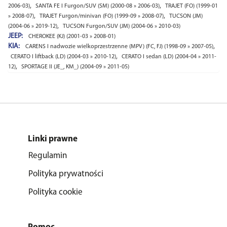
,
,
2006-03)
SANTA FE I Furgon/SUV (SM) (2000-08 » 2006-03)
TRAJET (FO) (1999-01
,
,
» 2008-07)
TRAJET Furgon/minivan (FO) (1999-09 » 2008-07)
TUCSON (JM)
,
(2004-06 » 2019-12)
TUCSON Furgon/SUV (JM) (2004-06 » 2010-03)
JEEP:
CHEROKEE (KJ) (2001-03 » 2008-01)
KIA:
,
CARENS I nadwozie wielkoprzestrzenne (MPV) (FC, FJ) (1998-09 » 2007-05)
,
CERATO I liftback (LD) (2004-03 » 2010-12)
CERATO I sedan (LD) (2004-04 » 2011-
,
12)
SPORTAGE II (JE_, KM_) (2004-09 » 2011-05)
Linki prawne
Regulamin
Polityka prywatności
Polityka cookie