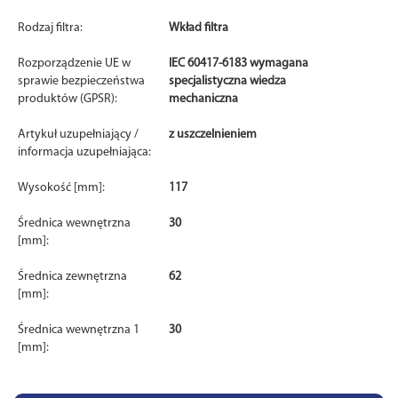
Rodzaj filtra:
Wkład filtra
Rozporządzenie UE w
IEC 60417-6183 wymagana
sprawie bezpieczeństwa
specjalistyczna wiedza
produktów (GPSR):
mechaniczna
Artykuł uzupełniający /
z uszczelnieniem
informacja uzupełniająca:
Wysokość [mm]:
117
Średnica wewnętrzna
30
[mm]:
Średnica zewnętrzna
62
[mm]:
Średnica wewnętrzna 1
30
[mm]: