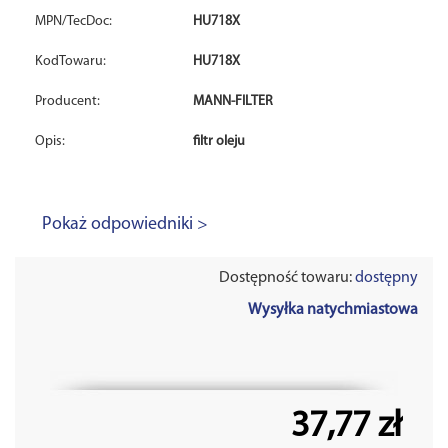
MPN/TecDoc:
HU718X
KodTowaru:
HU718X
Producent:
MANN-FILTER
Opis:
filtr oleju
Pokaż odpowiedniki >
Dostępność towaru:
dostępny
Wysyłka natychmiastowa
37,77 zł