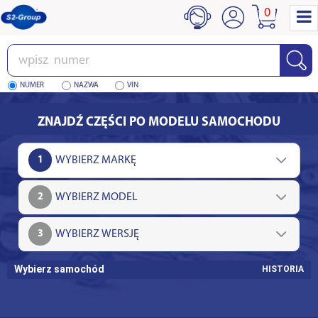
0
Wpisz
numer
NUMER
NAZWA
VIN
ZNAJDŹ CZĘŚCI PO MODELU SAMOCHODU
1
2
3
Wybierz samochód
HISTORIA