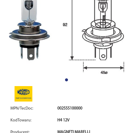
MPN/TecDoc:
002555100000
KodTowaru:
H4 12V
Producent:
MAGNETI MARELLI