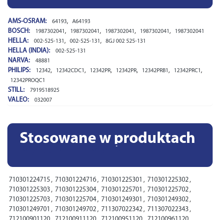
AMS-OSRAM:
,
64193
A64193
BOSCH:
,
,
,
,
1987302041
1987302041
1987302041
1987302041
1987302041
HELLA:
,
,
002-525-131
002-525-131
8GJ 002 525-131
HELLA (INDIA):
002-525-131
NARVA:
48881
PHILIPS:
,
,
,
,
,
,
12342
12342CDC1
12342PR
12342PR
12342PRB1
12342PRC1
12342PROQC1
STILL:
7919518925
VALEO:
032007
Stosowane w produktach
MAGNETI MARELLI
710301224715
,
710301224716
,
710301225301
,
710301225302
,
710301225303
,
710301225304
,
710301225701
,
710301225702
,
710301225703
,
710301225704
,
710301249301
,
710301249302
,
710301249701
,
710301249702
,
711307022342
,
711307022343
,
712100901120
,
712100911120
,
712100951120
,
712100961120
,