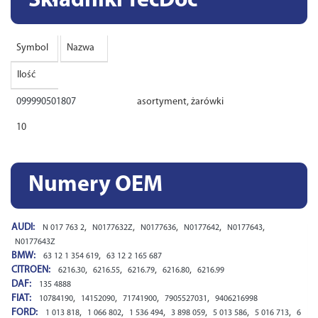
Składniki TecDoc
Symbol
Nazwa
Ilość
099990501807
asortyment, żarówki
10
Numery OEM
AUDI:
,
,
,
,
,
N 017 763 2
N0177632Z
N0177636
N0177642
N0177643
N0177643Z
BMW:
,
63 12 1 354 619
63 12 2 165 687
CITROEN:
,
,
,
,
6216.30
6216.55
6216.79
6216.80
6216.99
DAF:
135 4888
FIAT:
,
,
,
,
10784190
14152090
71741900
7905527031
9406216998
FORD:
,
,
,
,
,
,
1 013 818
1 066 802
1 536 494
3 898 059
5 013 586
5 016 713
6