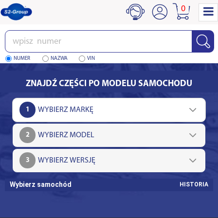
0
Wpisz
numer
NUMER
NAZWA
VIN
ZNAJDŹ CZĘŚCI PO MODELU SAMOCHODU
1
2
3
Wybierz samochód
HISTORIA