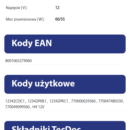
Napięcie [V]:
12
Moc znamionowa [W]:
60/55
Kody EAN
8001063279060
Kody użytkowe
12342CDC1
,
12342PRB1
,
12342PRC1
,
770000029360
,
770047480330
,
770049099560
,
H4 12V