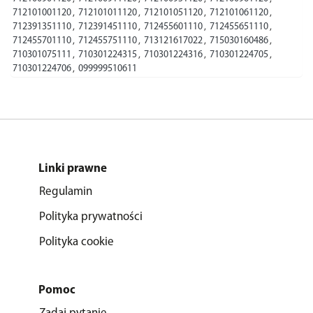
712101001120
,
712101011120
,
712101051120
,
712101061120
,
712391351110
,
712391451110
,
712455601110
,
712455651110
,
712455701110
,
712455751110
,
713121617022
,
715030160486
,
710301075111
,
710301224315
,
710301224316
,
710301224705
,
710301224706
,
099999510611
Linki prawne
Regulamin
Polityka prywatności
Polityka cookie
Pomoc