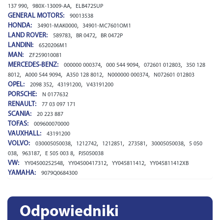
,
,
137 990
980X-13009-AA
ELB472SUP
GENERAL MOTORS:
90013538
HONDA:
,
34901-MAK0000
34901-MC7601OM1
LAND ROVER:
,
,
589783
BR 0472
BR 0472P
LANDINI:
6520206M1
MAN:
ZF259010081
MERCEDES-BENZ:
,
,
,
000000 000374
000 544 9094
072601 012803
350 128
,
,
,
,
8012
A000 544 9094
A350 128 8012
N000000 000374
N072601 012803
OPEL:
,
,
2098 352
43191200
V43191200
PORSCHE:
N 0177632
RENAULT:
77 03 097 171
SCANIA:
20 223 887
TOFAS:
009600070000
VAUXHALL:
43191200
VOLVO:
,
,
,
,
,
030005050038
1212742
1212851
273581
30005050038
5 050
,
,
,
038
963187
E 505 003 8
PJ5050038
VW:
,
,
,
YY04500252548
YY04500417312
YY045811412
YY045811412XB
YAMAHA:
9079Q0684300
Odpowiedniki