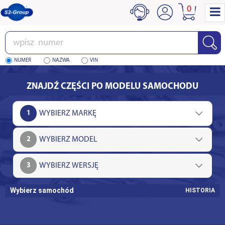
0
Wpisz
numer
NUMER
NAZWA
VIN
ZNAJDŹ CZĘŚCI PO MODELU SAMOCHODU
1
2
3
Wybierz samochód
HISTORIA