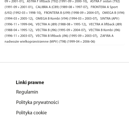
,
,
09 » 2001-01)
ASTRA F liftback (T92) (1991-09 » 2000-10)
ASTRA F sedan (T92)
,
,
(1991-09 » 2001-01)
CALIBRA A (C89) (1989-08 » 1997-07)
FRONTERA A Sport
,
,
(U92) (1992-03 » 1998-10)
FRONTERA B (U99) (1998-09 » 2004-07)
OMEGA B (V94)
,
,
(1994-03 » 2005-12)
OMEGA B Kombi (V94) (1994-03 » 2003-07)
SINTRA (APV)
,
,
(1996-11 » 1999-04)
VECTRA A (J89) (1988-08 » 1995-12)
VECTRA A liftback (J89)
,
,
(1988-04 » 1995-12)
VECTRA B (J96) (1995-09 » 2004-07)
VECTRA B Kombi (J96)
,
,
(1996-11 » 2003-07)
VECTRA B liftback (J96) (1995-09 » 2003-07)
ZAFIRA A
nadwozie wielkoprzestrzenne (MPV) (T98) (1999-04 » 2006-06)
Linki prawne
Regulamin
Polityka prywatności
Polityka cookie