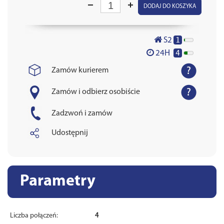
DODAJ DO KOSZYKA
1
S2
4
24H
Zamów kurierem
Zamów i odbierz osobiście
Zadzwoń i zamów
Udostępnij
Parametry
Liczba połączeń:
4