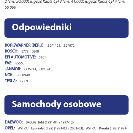
2 (cm) 30,000Długosć Kabla Cyl 3 (cm) 41,000Długożć Kabla Cyl 4 (cm)
50,000
Odpowiedniki
BORGWARNER (BERU):
,
ZEF1153
ZEF672
BOSCH:
,
B778
B808
EFI AUTOMOTIVE:
5101
FAE:
85560
JANMOR:
,
ODS241
ODU241
NGK:
RCOP440
TESLA:
T777C
Samochody osobowe
DAEWOO:
BROUGHAM (1991-04 » 1997-12)
OPEL:
,
ASTRA F kabriolet (T92) (1993-03 » 2001-03)
ASTRA F Kombi (T92) (1991-