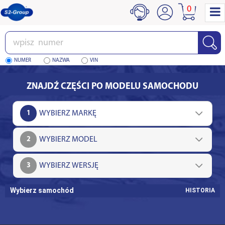
0
Wpisz
numer
NUMER
NAZWA
VIN
ZNAJDŹ CZĘŚCI PO MODELU SAMOCHODU
1
2
3
Wybierz samochód
HISTORIA