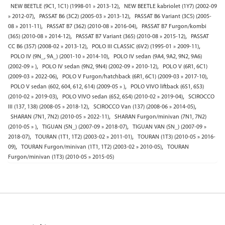
,
NEW BEETLE (9C1, 1C1) (1998-01 » 2013-12)
NEW BEETLE kabriolet (1Y7) (2002-09
,
,
» 2012-07)
PASSAT B6 (3C2) (2005-03 » 2013-12)
PASSAT B6 Variant (3C5) (2005-
,
,
08 » 2011-11)
PASSAT B7 (362) (2010-08 » 2016-04)
PASSAT B7 Furgon/kombi
,
,
(365) (2010-08 » 2014-12)
PASSAT B7 Variant (365) (2010-08 » 2015-12)
PASSAT
,
,
CC B6 (357) (2008-02 » 2013-12)
POLO III CLASSIC (6V2) (1995-01 » 2009-11)
,
POLO IV (9N_, 9A_) (2001-10 » 2014-10)
POLO IV sedan (9A4, 9A2, 9N2, 9A6)
,
,
(2002-09 » )
POLO IV sedan (9N2, 9N4) (2002-09 » 2010-12)
POLO V (6R1, 6C1)
,
,
(2009-03 » 2022-06)
POLO V Furgon/hatchback (6R1, 6C1) (2009-03 » 2017-10)
,
POLO V sedan (602, 604, 612, 614) (2009-05 » )
POLO VIVO liftback (6S1, 6S3)
,
,
(2010-02 » 2019-03)
POLO VIVO sedan (6S2, 6S4) (2010-02 » 2019-04)
SCIROCCO
,
,
III (137, 138) (2008-05 » 2018-12)
SCIROCCO Van (137) (2008-06 » 2014-05)
,
SHARAN (7N1, 7N2) (2010-05 » 2022-11)
SHARAN Furgon/minivan (7N1, 7N2)
,
,
(2010-05 » )
TIGUAN (5N_) (2007-09 » 2018-07)
TIGUAN VAN (5N_) (2007-09 »
,
,
2018-07)
TOURAN (1T1, 1T2) (2003-02 » 2011-01)
TOURAN (1T3) (2010-05 » 2016-
,
,
09)
TOURAN Furgon/minivan (1T1, 1T2) (2003-02 » 2010-05)
TOURAN
Furgon/minivan (1T3) (2010-05 » 2015-05)