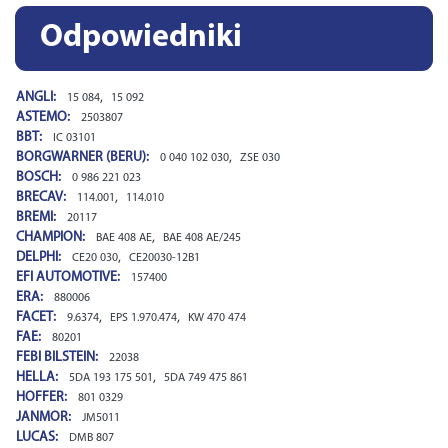
Odpowiedniki
ANGLI:
,
15 084
15 092
ASTEMO:
2503807
BBT:
IC 03101
BORGWARNER (BERU):
,
0 040 102 030
ZSE 030
BOSCH:
0 986 221 023
BRECAV:
,
114.001
114.010
BREMI:
20117
CHAMPION:
,
BAE 408 AE
BAE 408 AE/245
DELPHI:
,
CE20 030
CE20030-12B1
EFI AUTOMOTIVE:
157400
ERA:
880006
FACET:
,
,
9.6374
EPS 1.970.474
KW 470 474
FAE:
80201
FEBI BILSTEIN:
22038
HELLA:
,
5DA 193 175 501
5DA 749 475 861
HOFFER:
801 0329
JANMOR:
JM5011
LUCAS:
DMB 807