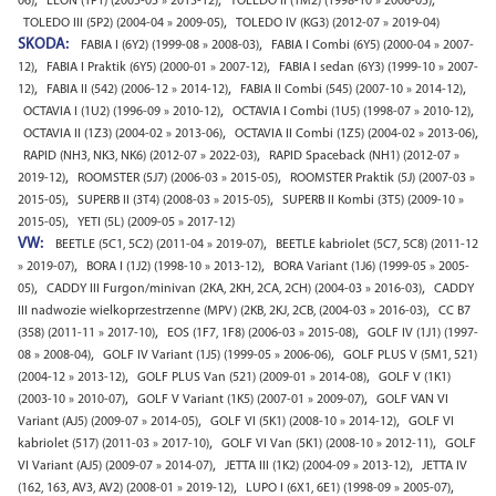
,
,
,
06)
LEON (1P1) (2005-05 » 2013-12)
TOLEDO II (1M2) (1998-10 » 2006-05)
,
TOLEDO III (5P2) (2004-04 » 2009-05)
TOLEDO IV (KG3) (2012-07 » 2019-04)
SKODA:
,
FABIA I (6Y2) (1999-08 » 2008-03)
FABIA I Combi (6Y5) (2000-04 » 2007-
,
,
12)
FABIA I Praktik (6Y5) (2000-01 » 2007-12)
FABIA I sedan (6Y3) (1999-10 » 2007-
,
,
,
12)
FABIA II (542) (2006-12 » 2014-12)
FABIA II Combi (545) (2007-10 » 2014-12)
,
,
OCTAVIA I (1U2) (1996-09 » 2010-12)
OCTAVIA I Combi (1U5) (1998-07 » 2010-12)
,
,
OCTAVIA II (1Z3) (2004-02 » 2013-06)
OCTAVIA II Combi (1Z5) (2004-02 » 2013-06)
,
RAPID (NH3, NK3, NK6) (2012-07 » 2022-03)
RAPID Spaceback (NH1) (2012-07 »
,
,
2019-12)
ROOMSTER (5J7) (2006-03 » 2015-05)
ROOMSTER Praktik (5J) (2007-03 »
,
,
2015-05)
SUPERB II (3T4) (2008-03 » 2015-05)
SUPERB II Kombi (3T5) (2009-10 »
,
2015-05)
YETI (5L) (2009-05 » 2017-12)
VW:
,
BEETLE (5C1, 5C2) (2011-04 » 2019-07)
BEETLE kabriolet (5C7, 5C8) (2011-12
,
,
» 2019-07)
BORA I (1J2) (1998-10 » 2013-12)
BORA Variant (1J6) (1999-05 » 2005-
,
,
05)
CADDY III Furgon/minivan (2KA, 2KH, 2CA, 2CH) (2004-03 » 2016-03)
CADDY
,
III nadwozie wielkoprzestrzenne (MPV) (2KB, 2KJ, 2CB, (2004-03 » 2016-03)
CC B7
,
,
(358) (2011-11 » 2017-10)
EOS (1F7, 1F8) (2006-03 » 2015-08)
GOLF IV (1J1) (1997-
,
,
08 » 2008-04)
GOLF IV Variant (1J5) (1999-05 » 2006-06)
GOLF PLUS V (5M1, 521)
,
,
(2004-12 » 2013-12)
GOLF PLUS Van (521) (2009-01 » 2014-08)
GOLF V (1K1)
,
,
(2003-10 » 2010-07)
GOLF V Variant (1K5) (2007-01 » 2009-07)
GOLF VAN VI
,
,
Variant (AJ5) (2009-07 » 2014-05)
GOLF VI (5K1) (2008-10 » 2014-12)
GOLF VI
,
,
kabriolet (517) (2011-03 » 2017-10)
GOLF VI Van (5K1) (2008-10 » 2012-11)
GOLF
,
,
VI Variant (AJ5) (2009-07 » 2014-07)
JETTA III (1K2) (2004-09 » 2013-12)
JETTA IV
,
,
(162, 163, AV3, AV2) (2008-01 » 2019-12)
LUPO I (6X1, 6E1) (1998-09 » 2005-07)