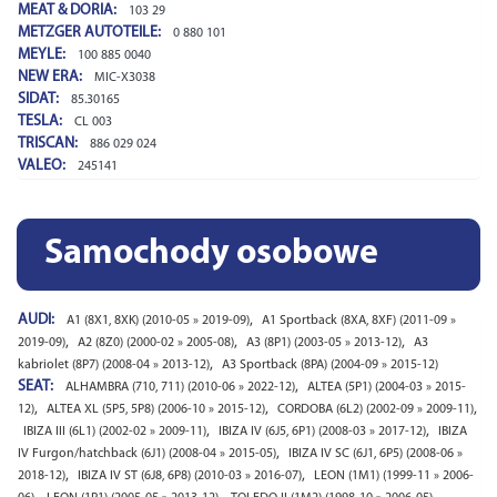
MEAT & DORIA:
103 29
METZGER AUTOTEILE:
0 880 101
MEYLE:
100 885 0040
NEW ERA:
MIC-X3038
SIDAT:
85.30165
TESLA:
CL 003
TRISCAN:
886 029 024
VALEO:
245141
Samochody osobowe
AUDI:
,
A1 (8X1, 8XK) (2010-05 » 2019-09)
A1 Sportback (8XA, 8XF) (2011-09 »
,
,
,
2019-09)
A2 (8Z0) (2000-02 » 2005-08)
A3 (8P1) (2003-05 » 2013-12)
A3
,
kabriolet (8P7) (2008-04 » 2013-12)
A3 Sportback (8PA) (2004-09 » 2015-12)
SEAT:
,
ALHAMBRA (710, 711) (2010-06 » 2022-12)
ALTEA (5P1) (2004-03 » 2015-
,
,
,
12)
ALTEA XL (5P5, 5P8) (2006-10 » 2015-12)
CORDOBA (6L2) (2002-09 » 2009-11)
,
,
IBIZA III (6L1) (2002-02 » 2009-11)
IBIZA IV (6J5, 6P1) (2008-03 » 2017-12)
IBIZA
,
IV Furgon/hatchback (6J1) (2008-04 » 2015-05)
IBIZA IV SC (6J1, 6P5) (2008-06 »
,
,
2018-12)
IBIZA IV ST (6J8, 6P8) (2010-03 » 2016-07)
LEON (1M1) (1999-11 » 2006-