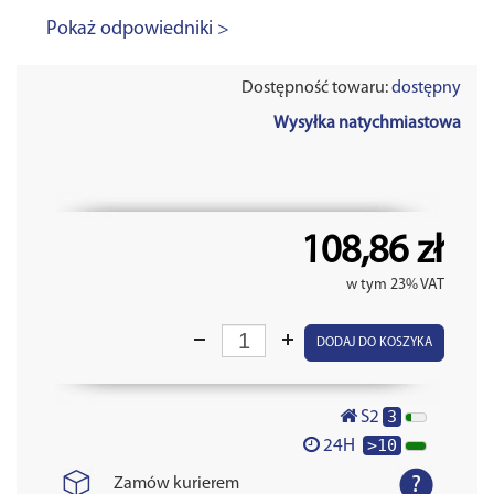
Pokaż odpowiedniki >
Dostępność towaru:
dostępny
Wysyłka natychmiastowa
108,86 zł
w tym 23% VAT
DODAJ DO KOSZYKA
3
S2
>10
24H
Zamów kurierem