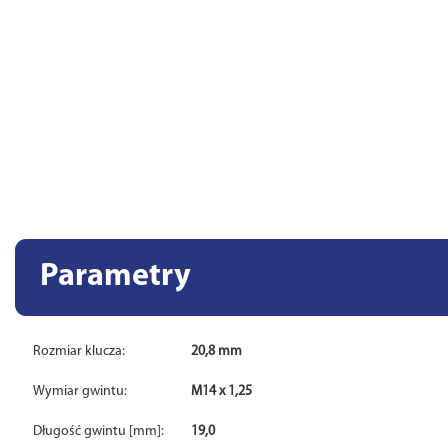
Parametry
Rozmiar klucza:
20,8 mm
Wymiar gwintu:
M14 x 1,25
Długość gwintu [mm]:
19,0