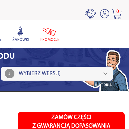
0
A
ŻARÓWKI
PROMOCJE
HODU
3
HISTORIA
ZAMÓW CZĘŚCI
Z GWARANCJĄ DOPASOWANIA