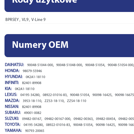
Kody użytkowe
BPR5EY
,
VL9
,
V-Line 9
Numery OEM
DAIHATSU:
,
,
,
90048-51044-000
90048-51048-000
90048-51054
90048-51054-000
HONDA:
98079-55946
HYUNDAI:
0K2A1-18110
INFINITI:
B2401-89908
KIA:
0K2A1-18110
LEXUS:
,
,
,
,
04195-34280
08922-01016-83
90048-51054
90098-16425
90098-16675
MAZDA:
,
,
3953-18-110
ZZS3-18-110
ZZS4-18-110
NISSAN:
B2401-89908
SUBARU:
49001-0082
SUZUKI:
,
,
,
,
09482-00167
09482-00167-000
09482-00363
09482-00454
09482-00
TOYOTA:
,
,
,
,
04195-34280
08922-01016-83
90048-51054
90098-16425
90098-166
YAMAHA:
90793-20065