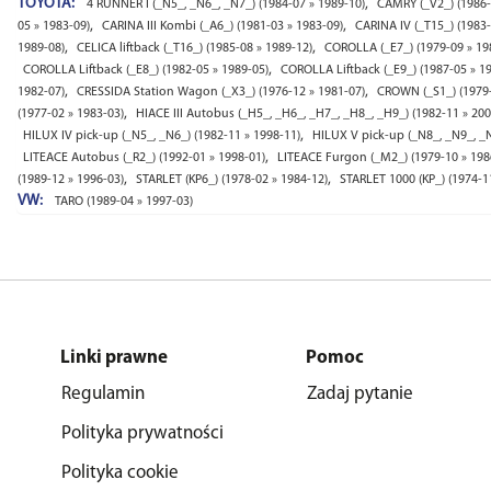
TOYOTA:
,
4 RUNNER I (_N5_, _N6_, _N7_) (1984-07 » 1989-10)
CAMRY (_V2_) (1986-
,
,
05 » 1983-09)
CARINA III Kombi (_A6_) (1981-03 » 1983-09)
CARINA IV (_T15_) (1983-
,
,
1989-08)
CELICA liftback (_T16_) (1985-08 » 1989-12)
COROLLA (_E7_) (1979-09 » 19
,
COROLLA Liftback (_E8_) (1982-05 » 1989-05)
COROLLA Liftback (_E9_) (1987-05 » 1
,
,
1982-07)
CRESSIDA Station Wagon (_X3_) (1976-12 » 1981-07)
CROWN (_S1_) (1979-
,
(1977-02 » 1983-03)
HIACE III Autobus (_H5_, _H6_, _H7_, _H8_, _H9_) (1982-11 » 200
,
HILUX IV pick-up (_N5_, _N6_) (1982-11 » 1998-11)
HILUX V pick-up (_N8_, _N9_, _N
,
LITEACE Autobus (_R2_) (1992-01 » 1998-01)
LITEACE Furgon (_M2_) (1979-10 » 198
,
,
(1989-12 » 1996-03)
STARLET (KP6_) (1978-02 » 1984-12)
STARLET 1000 (KP_) (1974-1
VW:
TARO (1989-04 » 1997-03)
Linki prawne
Pomoc
Regulamin
Zadaj pytanie
Polityka prywatności
Polityka cookie