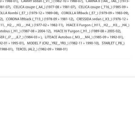
,
,
0 » 1988-01)
CAMRY sedan (_V1_) (1982-10 » 1988-07)
CARINA II (TA4_, TA6_) (1973-
,
,
981-07)
CELICA coupe (_A4_) (1977-08 » 1981-07)
CELICA coupe (_T16_) (1985-09 »
,
,
LLA Kombi (_E7_) (1979-12 » 1989-08)
COROLLA liftback (_E7_) (1979-09 » 1983-09)
,
,
2)
CORONA liftback (_T13_) (1978-09 » 1981-12)
CRESSIDA sedan (_X3_) (1976-12 »
,
11, _H2_, _H3_, _H4_) (1977-02 » 1982-11)
HIACE II Furgon (_H11, _H2_, _H3_, _H4_)
,
,
tobus (_H1_) (1987-08 » 2004-12)
HIACE IV Furgon (_H1_) (1989-08 » 2005-02)
,
,
R (_J7_, _JL7_) (1984-03 » )
LITEACE Autobus (_M3_, _M4_) (1985-09 » 1992-01)
,
,
2-01 » 1995-01)
MODEL F (CR2_, YR2_, YR3_) (1982-11 » 1990-10)
STARLET (_P8_)
,
 1988-01)
TERCEL (AL2_) (1982-09 » 1988-01)