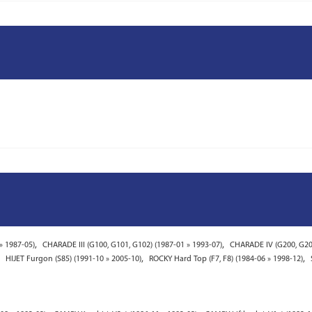
,
,
» 1987-05)
CHARADE III (G100, G101, G102) (1987-01 » 1993-07)
CHARADE IV (G200, G202
,
,
,
HIJET Furgon (S85) (1991-10 » 2005-10)
ROCKY Hard Top (F7, F8) (1984-06 » 1998-12)