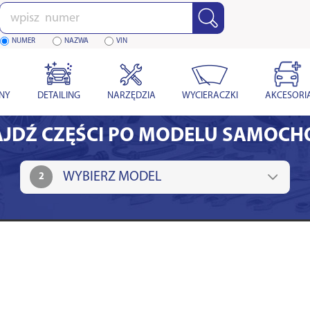
Wpisz
numer
NUMER
NAZWA
VIN
YNY
DETAILING
NARZĘDZIA
WYCIERACZKI
AKCESORI
JDŹ CZĘŚCI PO MODELU SAMOC
2