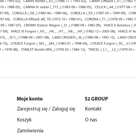
,
,
08 » 1993-02)
CAMRY Kombi (_V2_) (1986-11 » 1993-02)
CAMRY Liftback (_V1_) (1982-1
,
,
10 » 1988-05)
CARINA IV sedan (_T15_) (1983-08 » 1988-05)
CELICA (_A4_) (1977-08 » 1
,
,
,
87-09)
COROLLA (_E8_) (1983-06 » 1989-06)
COROLLA (_E9_) (1987-05 » 1999-09)
CORO
,
,
997-04)
COROLLA liftback (KE, TE) (1972-10 » 1980-01)
CORONA (_T1_) (1978-09 » 1983-1
,
,
09 » 1987-07)
CROWN Station Wagon (_S1_) (1980-09 » 1983-09)
HIACE II Autobus (_H
,
,
7-09)
HIACE III Furgon (_H5_, _H6_, _H7_, _H8_, _H9_) (1982-12 » 2005-08)
HIACE IV Au
,
,
10_, _N11_) (1988-09 » 2001-08)
LAND CRUISER (_J6_) (1980-08 » 1992-12)
LAND CRUISE
,
,
6-10)
LITEACE Furgon (_M3_, _M4_) (1983-01 » 1998-04)
LITEACE Furgon (_R2__V) (199
,
,
1 » 1978-08)
STARLET Kombi (KP6_) (1978-02 » 1984-12)
TERCEL (_L1_, _L2_) (1979-03 »
Moje konto
S2 GROUP
Zarejestruj się / Zaloguj się
Kontakt
Koszyk
O nas
Zamówienia