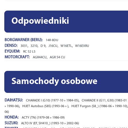
Odpowiedniki
BORGWARNER (BERU):
14R-8DU
DENSO:
,
,
,
,
,
3031
3210
D 9
J16CU
W16ETL
W16EXRU
EYQUEM:
RC 52 LS
MOTORCRAFT:
,
AGR44CU
AGR 54 CU
Samochody osobowe
DAIHATSU:
,
CHARADE I (G10) (1977-10 » 1984-05)
CHARADE II (G11, G30) (1983-01 
,
,
» 1990-06)
HIJET Autobus (S85) (1993-06 » )
HIJET Furgon (S8_) (1986-06 » 1990-10)
06)
HONDA:
ACTY (TN) (1979-08 » 1986-09)
SUZUKI:
ALTO IV (EF, SH410_) (1993-10 » 2002-06)