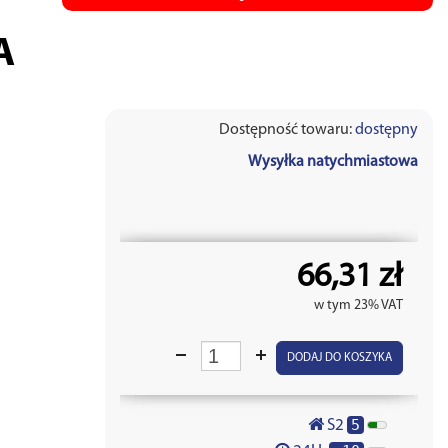
A
Dostępność towaru:
dostępny
Wysyłka natychmiastowa
66,31 zł
w tym 23% VAT
DODAJ DO KOSZYKA
5
S2