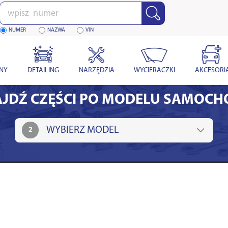
Wpisz
numer
NUMER
NAZWA
VIN
YNY
DETAILING
NARZĘDZIA
WYCIERACZKI
AKCESORI
JDŹ CZĘŚCI PO MODELU SAMOC
2