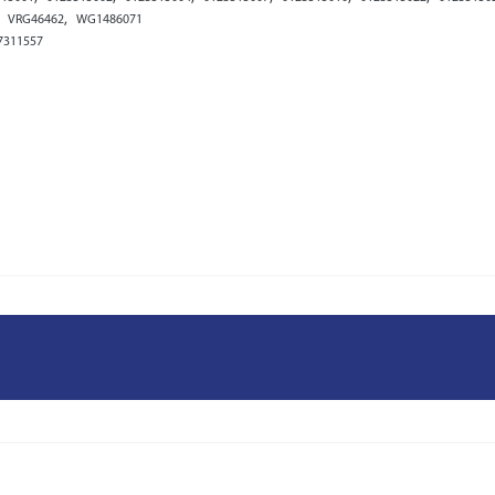
,
,
VRG46462
WG1486071
7311557
-PL