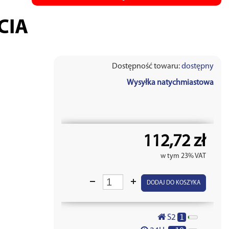
CIA
Dostępność towaru:
dostępny
Wysyłka natychmiastowa
112,72 zł
w tym 23% VAT
DODAJ DO KOSZYKA
1
S2