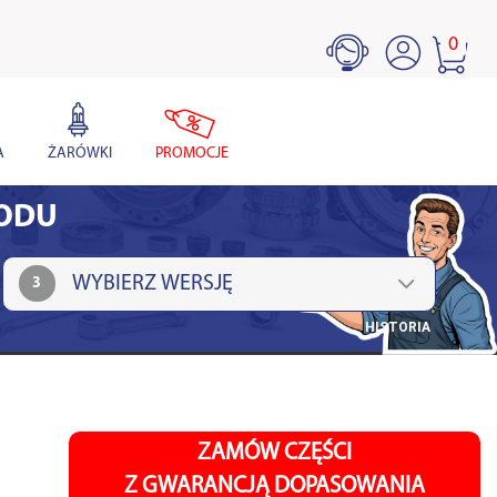
0
A
ŻARÓWKI
PROMOCJE
HODU
3
HISTORIA
ZAMÓW CZĘŚCI
Z GWARANCJĄ DOPASOWANIA