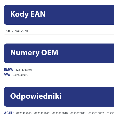
Kody EAN
5901259412970
Numery OEM
BMW:
12311713491
VW:
038903803C
Odpowiedniki
AS-PL:
,
,
,
,
,
0123315013
0123315022
0123325010
0123325011
0123510002
0123