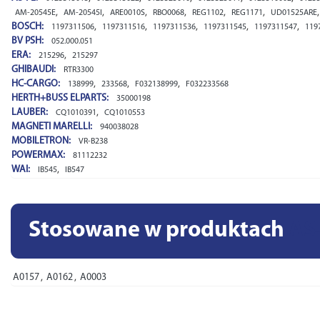
,
,
,
,
,
,
AM-20545E
AM-20545I
ARE0010S
RBO0068
REG1102
REG1171
UD01525ARE
BOSCH:
,
,
,
,
,
1197311506
1197311516
1197311536
1197311545
1197311547
119
BV PSH:
052.000.051
ERA:
,
215296
215297
GHIBAUDI:
RTR3300
HC-CARGO:
,
,
,
138999
233568
F032138999
F032233568
HERTH+BUSS ELPARTS:
35000198
LAUBER:
,
CQ1010391
CQ1010553
MAGNETI MARELLI:
940038028
MOBILETRON:
VR-B238
POWERMAX:
81112232
WAI:
,
IB545
IB547
Stosowane w produktach
AS
A0157
,
A0162
,
A0003