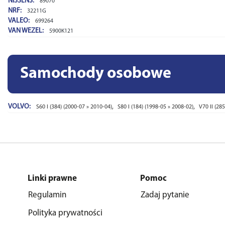
NISSENS:
89070
NRF:
32211G
VALEO:
699264
VAN WEZEL:
5900K121
Samochody osobowe
VOLVO:
,
,
S60 I (384) (2000-07 » 2010-04)
S80 I (184) (1998-05 » 2008-02)
V70 II (28
Linki prawne
Pomoc
Regulamin
Zadaj pytanie
Polityka prywatności