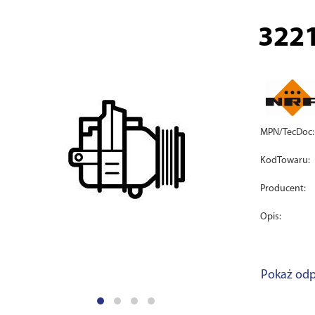
322
MPN/TecDoc:
KodTowaru:
Producent:
Opis:
Pokaż odp