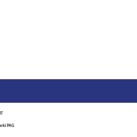
NT
arki PAG