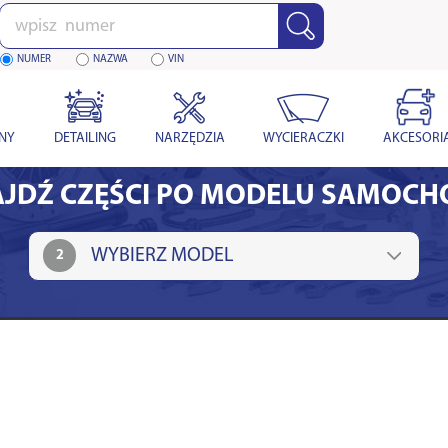
Wpisz
numer
NUMER
NAZWA
VIN
YNY
DETAILING
NARZĘDZIA
WYCIERACZKI
AKCESORI
JDŹ CZĘŚCI PO MODELU SAMOC
2