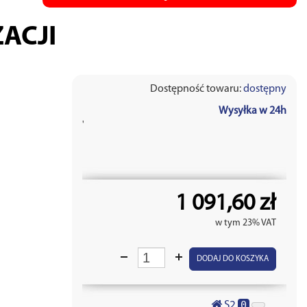
ACJI
Dostępność towaru:
dostępny
Wysyłka w 24h
'
1 091,60 zł
w tym 23% VAT
DODAJ DO KOSZYKA
0
S2