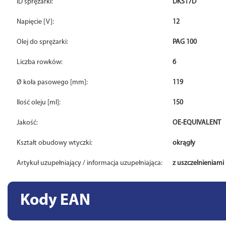
ID sprężarki:
DKS17D
Napięcie [V]:
12
Olej do sprężarki:
PAG 100
Liczba rowków:
6
Ø koła pasowego [mm]:
119
Ilość oleju [ml]:
150
Jakość:
OE-EQUIVALENT
Kształt obudowy wtyczki:
okrągły
Artykuł uzupełniający / informacja uzupełniająca:
z uszczelnieniami
Kody EAN