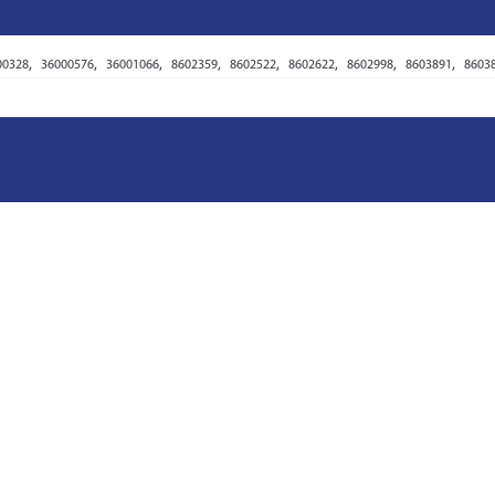
,
,
,
,
,
,
,
,
00328
36000576
36001066
8602359
8602522
8602622
8602998
8603891
8603