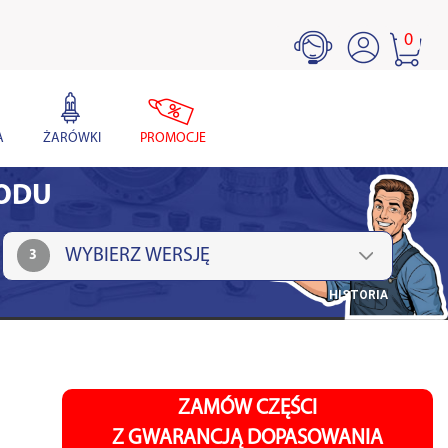
0
A
ŻARÓWKI
PROMOCJE
HODU
3
HISTORIA
ZAMÓW CZĘŚCI
Z GWARANCJĄ DOPASOWANIA