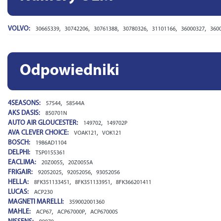
VOLVO:
,
,
,
,
,
,
30665339
30742206
30761388
30780326
31101166
36000327
360
Odpowiedniki
4SEASONS:
,
57544
58544A
AKS DASIS:
850701N
AUTO AIR GLOUCESTER:
,
149702
149702P
AVA CLEVER CHOICE:
,
VOAK121
VOK121
BOSCH:
1986AD1104
DELPHI:
TSP0155361
EACLIMA:
,
20Z0055
20Z0055A
FRIGAIR:
,
,
92052025
92052056
93052056
HELLA:
,
,
8FK351133451
8FK351133951
8FK366201411
LUCAS:
ACP230
MAGNETI MARELLI:
359002001360
MAHLE:
,
,
ACP67
ACP67000P
ACP67000S