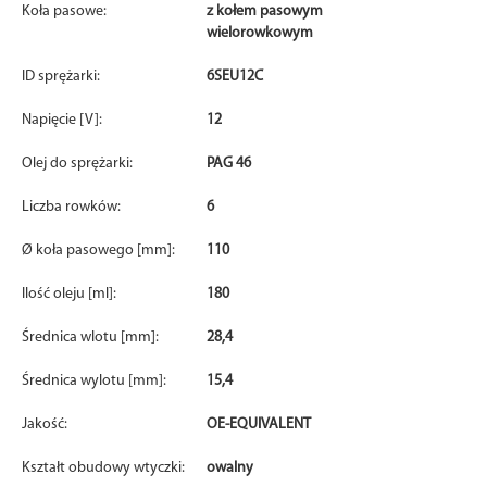
Koła pasowe:
z kołem pasowym
wielorowkowym
ID sprężarki:
6SEU12C
Napięcie [V]:
12
Olej do sprężarki:
PAG 46
Liczba rowków:
6
Ø koła pasowego [mm]:
110
Ilość oleju [ml]:
180
Średnica wlotu [mm]:
28,4
Średnica wylotu [mm]:
15,4
Jakość:
OE-EQUIVALENT
Kształt obudowy wtyczki:
owalny