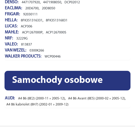
DENSO:
,
,
4471707920
4471908050
DCP02012
EACLIMA:
,
20D6700
20D8050
FRIGAIR:
92030111
HELLA:
,
8FK351316331
8FK351316831
LUCAS:
ACP306
MAHLE:
,
ACP1267000P
ACP1267000S
NRF:
32229G
VALEO:
813837
VAN WEZEL:
0300K266
WALKER PRODUCTS:
WCP00446
Samochody osobowe
AUDI:
,
,
A4 B6 (8E2) (2000-11 » 2005-12)
A4 B6 Avant (8E5) (2000-02 » 2005-12)
A4 B6 kabriolet (8H7) (2002-01 » 2009-12)