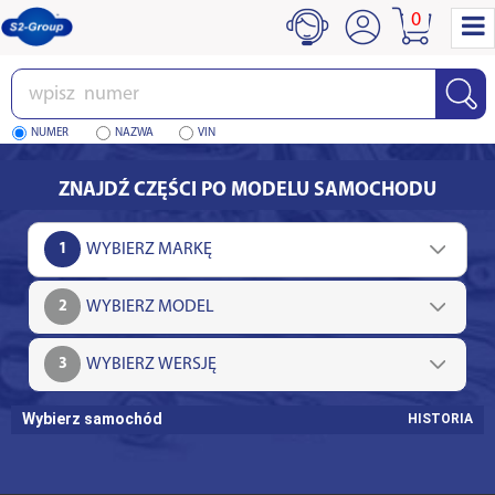
0
Wpisz
numer
NUMER
NAZWA
VIN
ZNAJDŹ CZĘŚCI PO MODELU SAMOCHODU
1
2
3
Wybierz samochód
HISTORIA