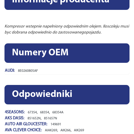
Kompresor wstepnie napelniony odpowiednim olejem. Iloscoleju musi
byc dobrana odpowiednio do zastosowanegopojazdu.
Numery OEM
AUDI:
8E0260805AF
Odpowiedniki
4SEASONS:
,
,
67354
68354
68354A
AKS DASIS:
,
851652N
851657N
AUTO AIR GLOUCESTER:
149691
AVA CLEVER CHOICE:
,
,
AIAK269
AIK266
AIK269